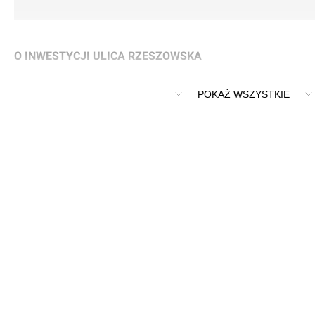
O INWESTYCJI ULICA RZESZOWSKA
Remont, przebudowa ulicy Rzeszowskiej w Krakowie
POKAŻ WSZYSTKIE