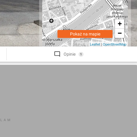
+
−
Pokaż na mapie
Leaflet
|
OpenStreetMap
Opinie
1
KLAM