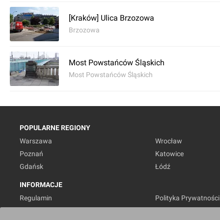
[Kraków] Ulica Brzozowa
Brzozowa
Most Powstańców Śląskich
Most Powstańców Śląskich
POPULARNE REGIONY
Warszawa
Wrocław
Poznań
Katowice
Gdańsk
Łódź
INFORMACJE
Regulamin
Polityka Prywatności
Marketing nieruchomości