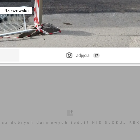
/
Rzeszowska
Zdjęcia
17
esz dobrych darmowych teści? NIE BLOKUJ RE