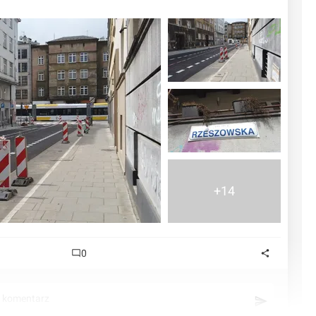
+14
0
ć komentarz