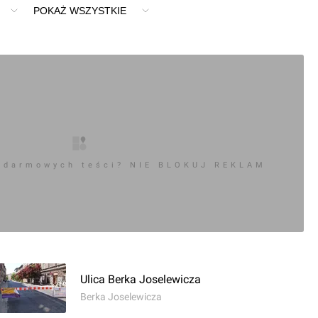
POKAŻ WSZYSTKIE
 darmowych teści? NIE BLOKUJ REKLAM
Ulica Berka Joselewicza
Berka Joselewicza