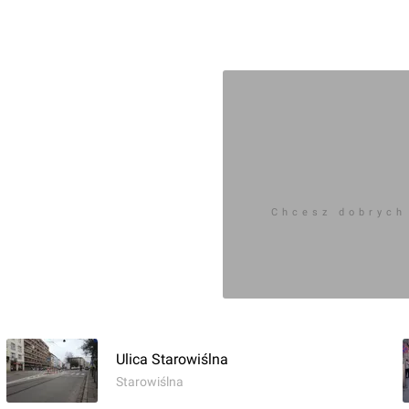
Chcesz dobrych
Ulica Starowiślna
Starowiślna