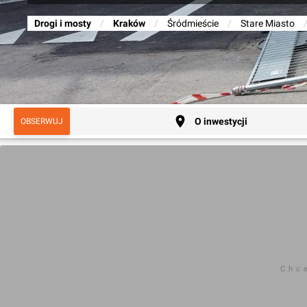
Drogi i mosty
/
Kraków
/
Śródmieście
/
Stare Miasto
O inwestycji
OBSERWUJ
Chc