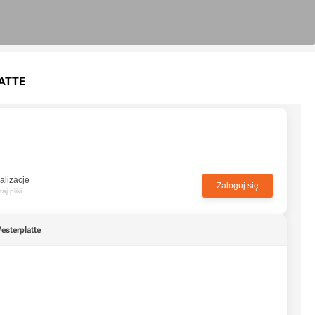
LATTE
alizacje
Zaloguj się
j pliki
esterplatte