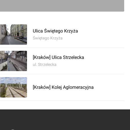
Ulica Świętego Krzyża
Świętego Krzyża
0
[Kraków] Ulica Strzelecka
ul. Strzelecka
ć komentarz
esterplatte
[Kraków] Kolej Aglomeracyjna