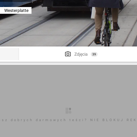
/
Westerplatte
Zdjęcia
39
esz dobrych darmowych teści? NIE BLOKUJ RE