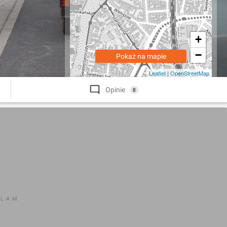
+
−
Pokaż na mapie
Leaflet
|
OpenStreetMap
Opinie
8
KLAM