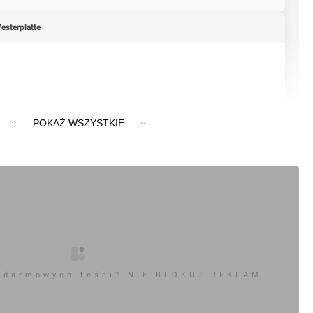
esterplatte
POKAŻ WSZYSTKIE
 darmowych teści? NIE BLOKUJ REKLAM