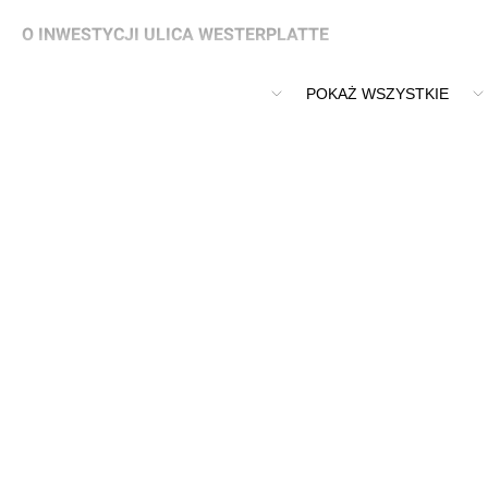
O INWESTYCJI ULICA WESTERPLATTE
Remont, przebudowa ulicy wraz z torowiskiem tramwajowym.
POKAŻ WSZYSTKIE