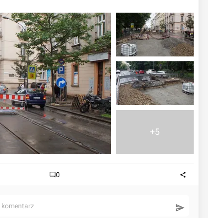
+5
0
ć komentarz