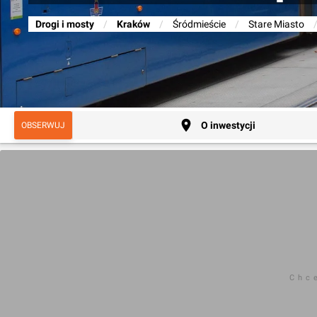
Drogi i mosty
/
Kraków
/
Śródmieście
/
Stare Miasto
O inwestycji
OBSERWUJ
Chc