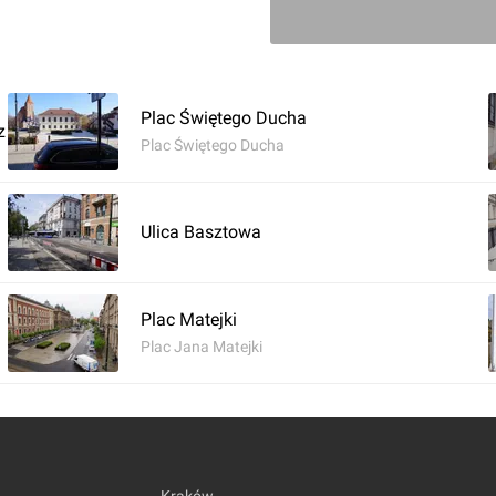
Plac Świętego Ducha
z
Plac Świętego Ducha
Ulica Basztowa
Zaloguj aby doda
Plac Matejki
Komentarz do inwestycji
Ulica W
Plac Jana Matejki
Damian Daraż
08.12.2022, 16:56
27.07.2017