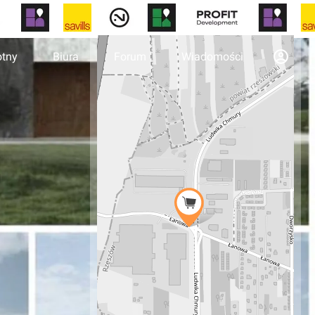
otny
Biura
Forum
Wiadomości