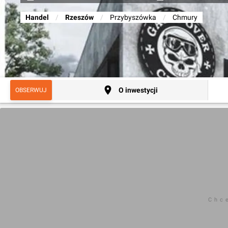
Handel
/
Rzeszów
/
Przybyszówka
/
Chmury
O inwestycji
OBSERWUJ
Chc