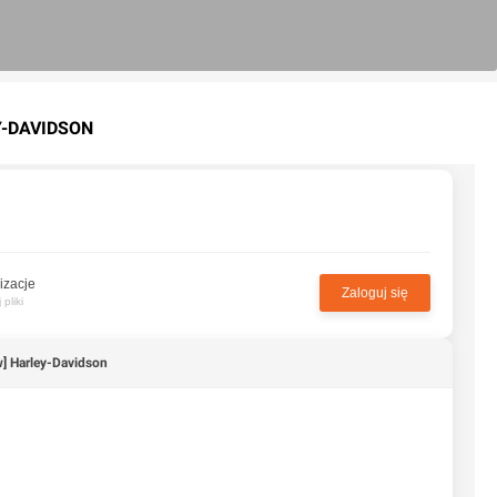
Y-DAVIDSON
izacje
Zaloguj się
pliki
] Harley-Davidson