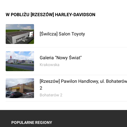
W POBLIŻU [RZESZÓW] HARLEY-DAVIDSON
[Świlcza] Salon Toyoty
Galeria "Nowy Świat"
Krakowska
[Rzeszów] Pawilon Handlowy, ul. Bohateró
2
Bohaterów 2
POPULARNE REGIONY