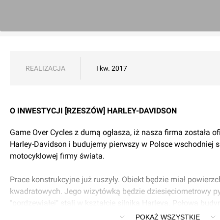
REALIZACJA
I kw. 2017
O INWESTYCJI [RZESZÓW] HARLEY-DAVIDSON
Game Over Cycles z dumą ogłasza, iż nasza firma została o
Harley-Davidson i budujemy pierwszy w Polsce wschodniej s
motocyklowej firmy świata.
Prace konstrukcyjne już ruszyły. Obiekt będzie miał powierzc
kwadratowych. Jego wizytówką będzie dziesięciometrowy p
"pordzewiałej" stali w kształcie silnika Harleya. Połowa bu
Harleya-Davidsona, w drugiej części będzie salon wystawo
POKAŻ WSZYSTKIE