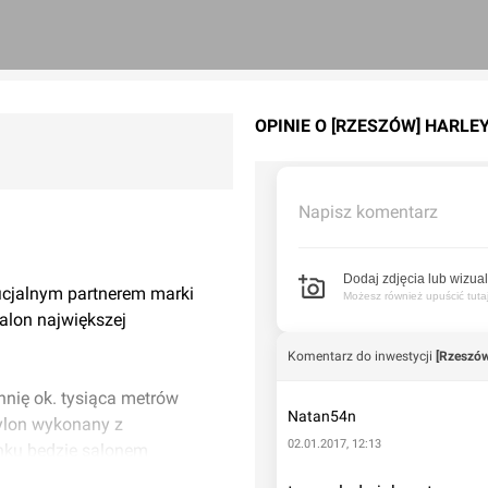
OPINIE O [RZESZÓW] HARLE
Napisz komentarz
Dodaj zdjęcia lub wizual
ficjalnym partnerem marki
Możesz również upuścić tutaj 
alon największej
Komentarz do inwestycji
[Rzeszów
hnię ok. tysiąca metrów
Natan54n
ylon wykonany z
02.01.2017, 12:13
dynku będzie salonem
wy Game Over Cycles. W