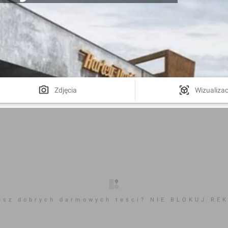
Zdjęcia
Wizualizac
esz dobrych darmowych teści? NIE BLOKUJ RE