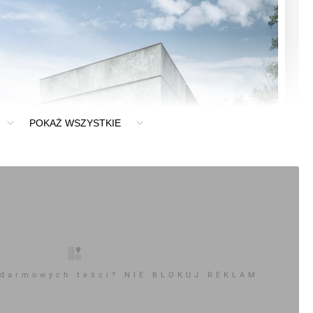
POKAŻ WSZYSTKIE
 darmowych teści? NIE BLOKUJ REKLAM