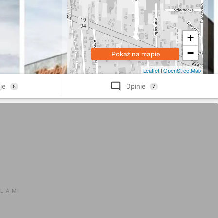
+
−
Pokaż na mapie
Leaflet
|
OpenStreetMap
je
Opinie
5
7
KLAM