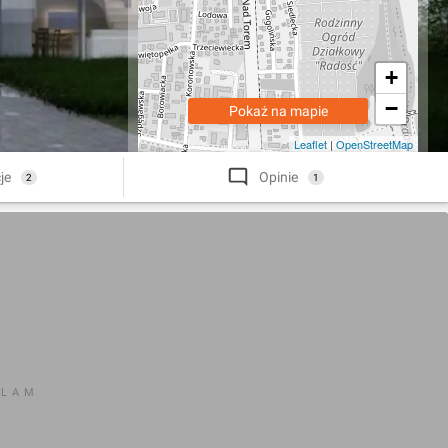
+
−
Pokaż na mapie
Leaflet
|
OpenStreetMap
je
Opinie
2
1
KLAM