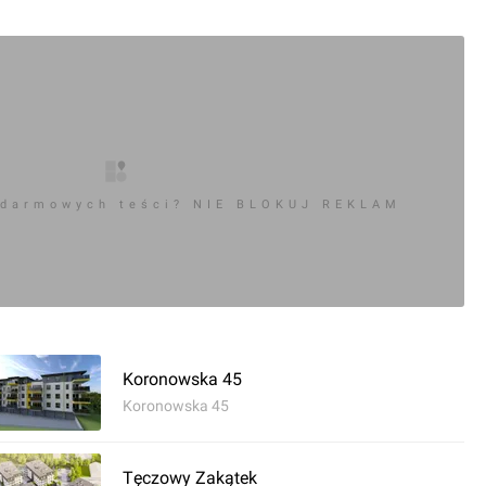
 darmowych teści? NIE BLOKUJ REKLAM
Koronowska 45
Koronowska 45
Tęczowy Zakątek