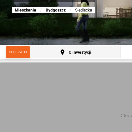
Mieszkania
/
Bydgoszcz
/
Siedlecka
O inwestycji
OBSERWUJ
Chc