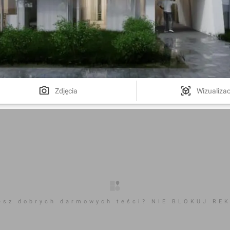
Zdjęcia
Wizualizac
esz dobrych darmowych teści? NIE BLOKUJ RE