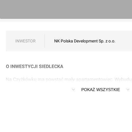
INWESTOR
NK Polska Development Sp. z o.o.
O INWESTYCJI SIEDLECKA
Na Czyżkówku ma powstać mały apartamentowiec. Wybuduj
Development
POKAŻ WSZYSTKIE