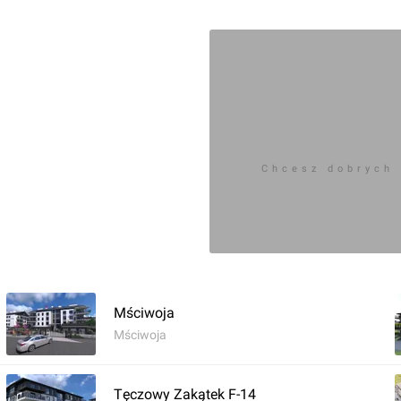
Chcesz dobrych
Mściwoja
Mściwoja
Tęczowy Zakątek F-14