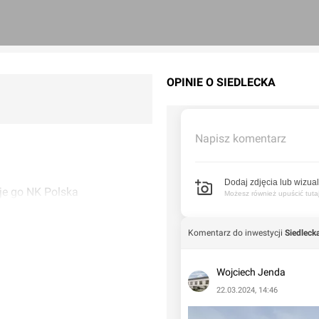
OPINIE O SIEDLECKA
Napisz komentarz
Dodaj zdjęcia lub wizual
e go NK Polska
Możesz również upuścić tutaj 
Komentarz do inwestycji
Siedleck
Wojciech Jenda
22.03.2024, 14:46