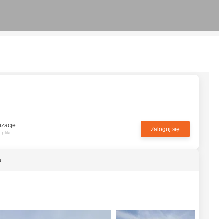
izacje
Zaloguj się
pliki
a