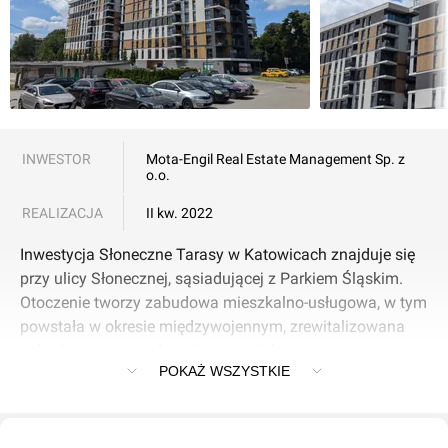
INWESTOR
Mota-Engil Real Estate Management Sp. z
o.o.
REALIZACJA
II kw. 2022
Inwestycja Słoneczne Tarasy w Katowicach znajduje się
przy ulicy Słonecznej, sąsiadującej z Parkiem Śląskim.
Otoczenie tworzy zabudowa mieszkalno-usługowa, w tym
powstała w okresie międzywojennym, zrewitalizowana
zabudowa przemysłowa i tereny zielone.
POKAŻ WSZYSTKIE
Inwestycja składa się łącznie z dwu-, trzy-, cztery- oraz
pięciopokojowych mieszkań o metrażach od 35 do 95
mkw. Lokale wyposażone są w balkony, tarasy lub loggie.