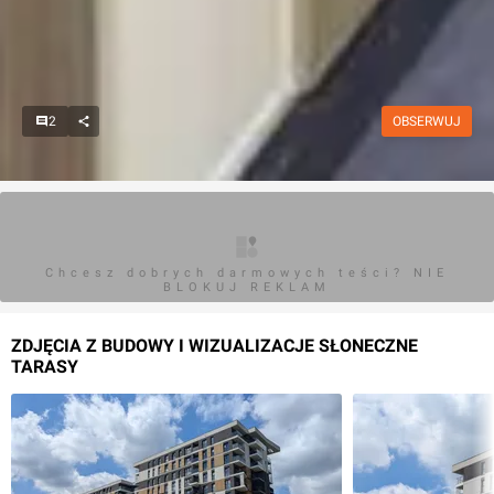
2
OBSERWUJ
Chcesz dobrych darmowych teści? NIE
BLOKUJ REKLAM
ZDJĘCIA Z BUDOWY I WIZUALIZACJE SŁONECZNE
TARASY