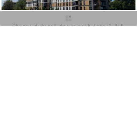
O inwestycji
Zdjęcia
Wizualizacje
Opinie
Chcesz dobrych darmowych teści? NIE
BLOKUJ REKLAM
0
Zaloguj aby dodać komentarz
Komentarz do inwestycji
Słoneczne Tarasy
Wojciech Jenda
29.03.2023, 13:06
+12