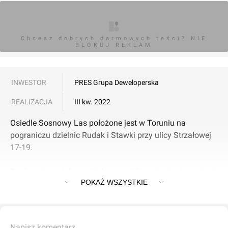
Chcesz dobrych darmowych teści? NIE
BLOKUJ REKLAM
INWESTOR
PRES Grupa Deweloperska
REALIZACJA
III kw. 2022
Osiedle Sosnowy Las położone jest w Toruniu na
pograniczu dzielnic Rudak i Stawki przy ulicy Strzałowej
17-19.
Realizacja została podzielona na kilka etapów. Inwestycja
POKAŻ WSZYSTKIE
to zespół 28 budynków wielorodzinnych dwu lub
trzypiętrowych. 600 mieszkań o powierzchniach od 32 do
94 mkw. ma strukturę od dwóch do czterech pokoi. W
każdym lokalu zamontowano oszczędne okna
Napisz komentarz