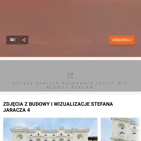
1
OBSERWUJ
Chcesz dobrych darmowych teści? NIE
BLOKUJ REKLAM
ZDJĘCIA Z BUDOWY I WIZUALIZACJE STEFANA
JARACZA 4