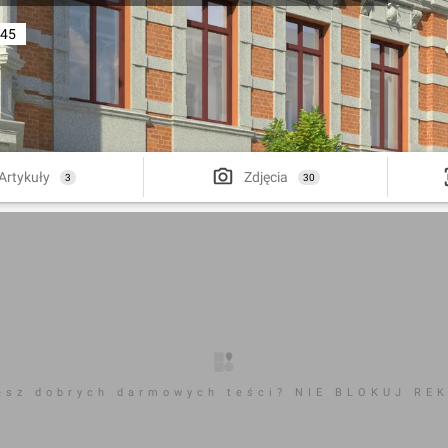
 45
Artykuły
Zdjęcia
3
30
esz dobrych darmowych teści? NIE BLOKUJ RE