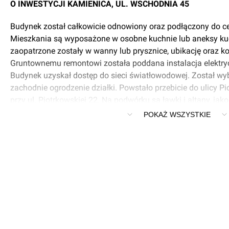
O INWESTYCJI KAMIENICA, UL. WSCHODNIA 45
Budynek został całkowicie odnowiony oraz podłączony do c
Mieszkania są wyposażone w osobne kuchnie lub aneksy ku
zaopatrzone zostały w wanny lub prysznice, ubikację oraz ko
Gruntownemu remontowi została poddana instalacja elektr
Budynek uzyskał dostęp do sieci światłowodowej. Został w
zachodnie ogrodzenie działki. Powstało przebicie do ulicy Pi
przy ul. Piotrkowskiej 22. Na podwórku są ławki i altany, jak
mieszkańców oraz stojaki na rowery. Nawierzchnia podwórz
POKAŻ WSZYSTKIE
odnowiona i wykonana z kostki brukowej. Na wyznaczonych 
posadzono krzewy i drzewa, a wokół nich zasiano trawnik. 
powstała trejaż z roślinnością pnącą. Ponadto zamontowano
oraz innych gatunków ptaków.
W budynku powstało:
- 48 mieszkań komunalnych
- 1 mieszkanie chronione dla osób opuszczających pieczę z