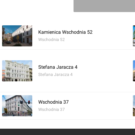
Zaloguj aby doda
Kamienica Wschodnia 52
Komentarz do inwestycji
Kamien
Wschodnia 52
Wojciech Jenda
14.12.2023, 11:36
Stefana Jaracza 4
Stefana Jaracza 4
Wschodnia 37
Wschodnia 37