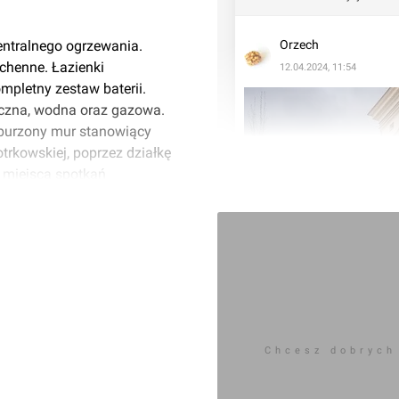
entralnego ogrzewania.
Orzech
chenne. Łazienki
12.04.2024, 11:54
mpletny zestaw baterii.
yczna, wodna oraz gazowa.
yburzony mur stanowiący
otrkowskiej, poprzez działkę
o miejsca spotkań
a została wymieniona,
terenach zielonych
Dodatkowo na altanie
 budki lęgowe dla jerzyków
Chcesz dobrych
astępczą