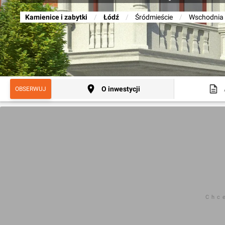
Kamienice i zabytki
/
Łódź
/
Śródmieście
/
Wschodnia
O inwestycji
OBSERWUJ
Chc