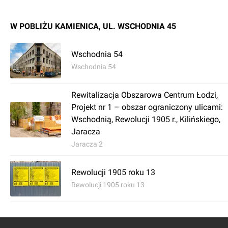
- 12 lokali usługowych przeznaczonych na wynajem
- 4 pracownie twórcze
W POBLIŻU KAMIENICA, UL. WSCHODNIA 45
Wschodnia 54
Wschodnia 54
Rewitalizacja Obszarowa Centrum Łodzi,
Projekt nr 1 – obszar ograniczony ulicami:
Wschodnią, Rewolucji 1905 r., Kilińskiego,
Jaracza
Jaracza 2
Rewolucji 1905 roku 13
Rewolucji 1905 roku 13