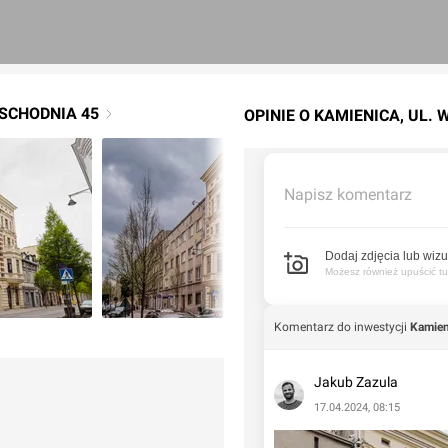
WSCHODNIA 45
OPINIE O KAMIENICA, UL.
Napisz komentarz
Dodaj zdjęcia lub wizu
Możesz również upuścić tuta
Komentarz do inwestycji
Kamien
Jakub Zazula
17.04.2024, 08:15