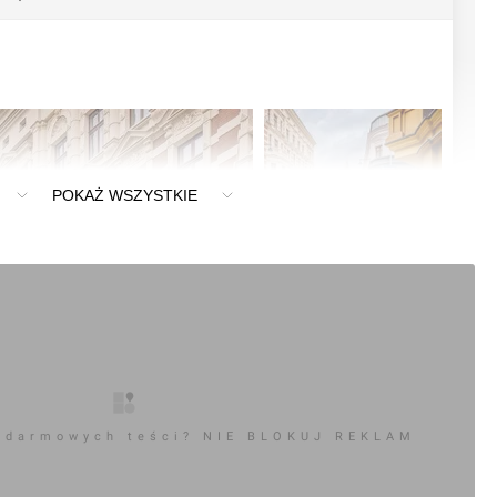
POKAŻ WSZYSTKIE
+3
 darmowych teści? NIE BLOKUJ REKLAM
0