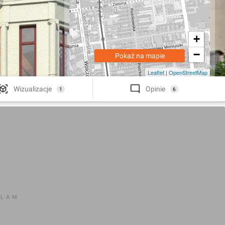
+
−
Pokaż na mapie
Leaflet
|
OpenStreetMap
Wizualizacje
Opinie
1
6
KLAM