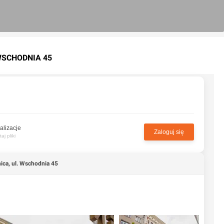
 WSCHODNIA 45
alizacje
Zaloguj się
j pliki
ica, ul. Wschodnia 45