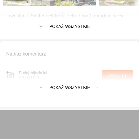
Inwestycja System Hotel (przebudowa) znajduje się w
Wrocław przy Kromera 16
POKAŻ WSZYSTKIE
Napisz komentarz
Dodaj zdjęcia lub
Zaloguj się
wizualizacje
POKAŻ WSZYSTKIE