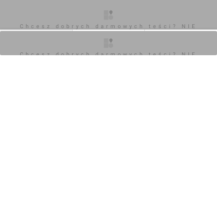
Chcesz dobrych darmowych teści? NIE
BLOKUJ REKLAM
O inwestycji
Zdjęcia
Opinie
Chcesz dobrych darmowych teści? NIE
BLOKUJ REKLAM
SYSTEM HOTEL (PRZEBUDOWA) NA MAPIE
Kromera 16
PSIE POLE
,
WROCŁAW
Zobacz też
nowe mieszkania
Wrocław