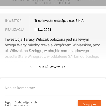
Chcesz dobrych darmowych teści? NIE
BLOKUJ REKLAM
INWESTOR
Trico Investments Sp. z o.o. S.K.A.
REALIZACJA
III kw. 2021
Inwestycja Tarasy Wilczak położona jest na lewym
brzegu Warty między rzeką a Wzgórzem Winiarskim, przy
ul. Wilczak na Szelągu, w obrębie samorządowego
osiedla Stare Winogrady, w oddaleniu 3,1 km od ścisłego
centrum Poznania.
POKAŻ WSZYSTKIE
Projekt tworzą łącznie 420 mieszkania w strukturze od
jednego od czterech pokoi i powierzchni od 24 do 72
mkw.
Napisz komentarz
Obszar działki zagospodarowany jest w chodniki i ciągi
dojazdowe, trawniki na dziedzińcach wewnętrznych.
Dodaj zdjęcia lub
Zaloguj się
wizualizacje