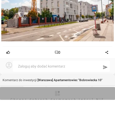
0
Zaloguj aby dodać komentarz
Komentarz do inwestycji
[Warszawa] Apartamentowiec "Bobrowiecka 10"
Jakub Zazula
O inwestycji
Artykuły
Zdjęcia
Wizualizacje
Opinie
Chcesz dobrych darmowych teści? NIE
05.07.2018, 15:12
BLOKUJ REKLAM
+6