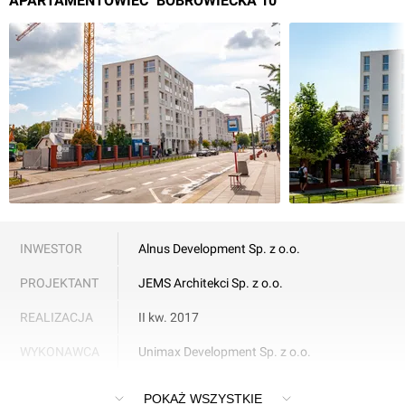
APARTAMENTOWIEC "BOBROWIECKA 10"
INWESTOR
Alnus Development Sp. z o.o.
PROJEKTANT
JEMS Architekci Sp. z o.o.
REALIZACJA
II kw. 2017
WYKONAWCA
Unimax Development Sp. z o.o.
Apartamentowiec "Bobrowiecka 10" w Warszawie
POKAŻ WSZYSTKIE