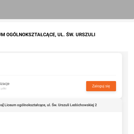
UM OGÓLNOKSZTAŁCĄCE, UL. ŚW. URSZULI
izacje
Zaloguj się
pliki
a] Liceum ogólnokształcące, ul. Św. Urszuli Ledóchowskiej 2