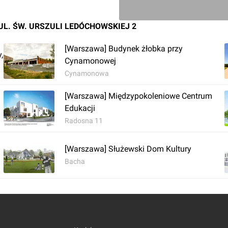
L. ŚW. URSZULI LEDÓCHOWSKIEJ 2
[Warszawa] Budynek żłobka przy
,
Cynamonowej
Cynamonowa
[Warszawa] Międzypokoleniowe Centrum
Edukacji
Radosna 11
[Warszawa] Służewski Dom Kultury
Bacha