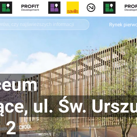
Rynek pierw
iceum
ce, ul. Św. Urszu
 2