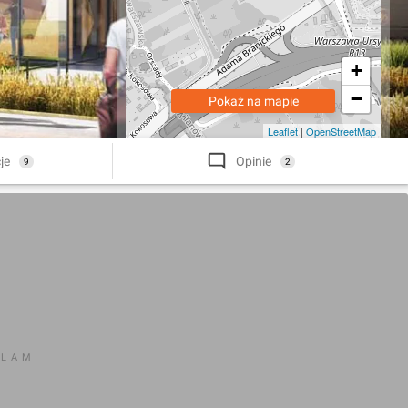
+
−
Pokaż na mapie
Leaflet
|
OpenStreetMap
je
Opinie
9
2
KLAM