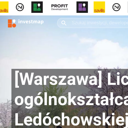
[Warszawa] L
ogólnokształcą
Ledóchowskiej