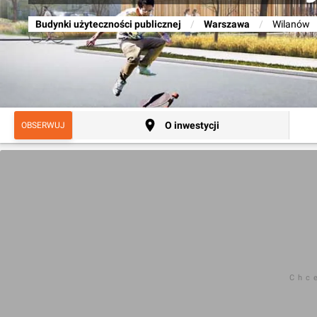
Budynki użyteczności publicznej
/
Warszawa
/
Wilanów
O inwestycji
OBSERWUJ
Chc