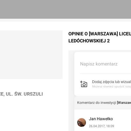
OPINIE O [WARSZAWA] LICE
LEDÓCHOWSKIEJ 2
Napisz komentarz
Dodaj zdjęcia lub wizual
Możesz również upuścić tutaj 
, UL. ŚW. URSZULI
Komentarz do inwestycji
[Warszaw
j 2 w Warszawie
Jan Hawełko
26.04.2017, 18:09