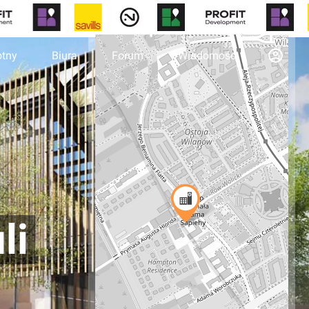
otny
Biura
Forum
Wiadomości
li