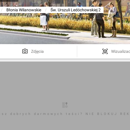
/
Błonia Wilanowskie
/
Św. Urszuli Ledóchowskiej 2
Zdjęcia
Wizualizac
esz dobrych darmowych teści? NIE BLOKUJ RE