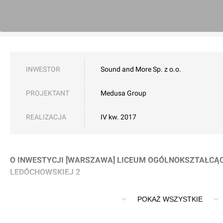
INWESTOR
Sound and More Sp. z o.o.
PROJEKTANT
Medusa Group
REALIZACJA
IV kw. 2017
O INWESTYCJI [WARSZAWA] LICEUM OGÓLNOKSZTAŁCĄCE
LEDÓCHOWSKIEJ 2
Liceum ogólnokształcące przy ul. Św. Urszuli Ledóchowskie
POKAŻ WSZYSTKIE