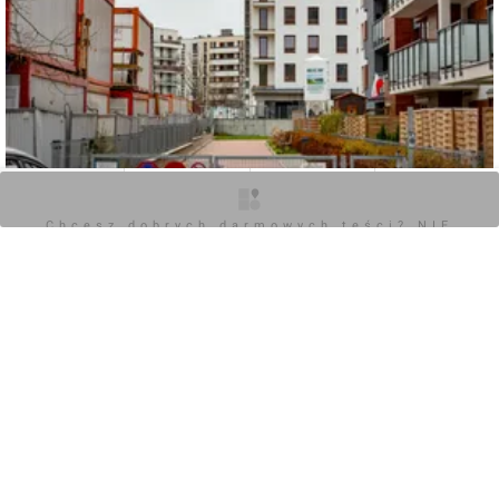
O inwestycji
Zdjęcia
Wizualizacje
Opinie
Chcesz dobrych darmowych teści? NIE
0
BLOKUJ REKLAM
Zaloguj aby dodać komentarz
Komentarz do inwestycji
[Warszawa] Osiedle "MetroBielany"
Jakub Zazula
07.07.2018, 10:39
+4