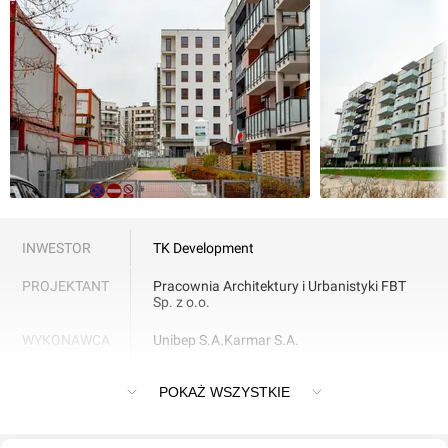
INWESTOR
TK Development
PROJEKTANT
Pracownia Architektury i Urbanistyki FBT
Sp. z o.o.
WYKONAWCA
Unibep S.A.
Karmar S.A.
Osiedle "MetroBielany" w Warszawie
POKAŻ WSZYSTKIE