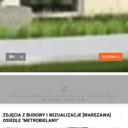
8
OBSERWUJ
Chcesz dobrych darmowych teści? NIE
BLOKUJ REKLAM
ZDJĘCIA Z BUDOWY I WIZUALIZACJE [WARSZAWA]
OSIEDLE "METROBIELANY"