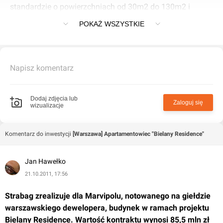
standardzie o powierzchniach od 30m2 do 130m2 i
liczbie pokoi od jednego do pięciu.
POKAŻ WSZYSTKIE
Napisz komentarz
Dodaj zdjęcia lub
Zaloguj się
wizualizacje
Komentarz do inwestycji
[Warszawa] Apartamentowiec "Bielany Residence"
Jan Hawełko
21.10.2011, 17:56
Strabag zrealizuje dla Marvipolu, notowanego na giełdzie 
warszawskiego dewelopera, budynek w ramach projektu 
Bielany Residence. Wartość kontraktu wynosi 85,5 mln zł 