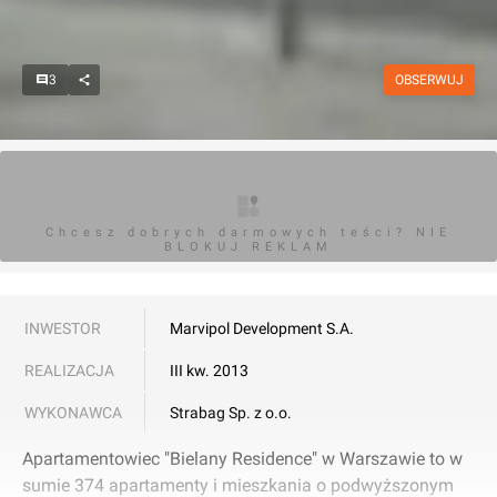
3
OBSERWUJ
Chcesz dobrych darmowych teści? NIE
BLOKUJ REKLAM
INWESTOR
Marvipol Development S.A.
REALIZACJA
III kw. 2013
WYKONAWCA
Strabag Sp. z o.o.
Apartamentowiec "Bielany Residence" w Warszawie to w
sumie 374 apartamenty i mieszkania o podwyższonym