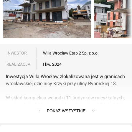
INWESTOR
Willa Wroclaw Etap 2 Sp. z o.o.
REALIZACJA
I kw. 2024
Inwestycja Willa Wrocław zlokalizowana jest w granicach
wrocławskiej dzielnicy Krzyki przy ulicy Rybnickiej 18.
W skład kompleksu wchodzi 11 budynków mieszkalnych,
powierzchnia 104 mieszkań kształtuje się od 54 do 147
POKAŻ WSZYSTKIE
mkw.
Powstały typy innowacyjnych architektonicznie willi: Typ I