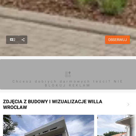
2
OBSERWUJ
Chcesz dobrych darmowych teści? NIE
BLOKUJ REKLAM
ZDJĘCIA Z BUDOWY I WIZUALIZACJE WILLA
WROCŁAW