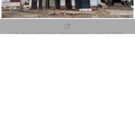
O inwestycji
Zdjęcia
Opinie
Chcesz dobrych darmowych teści? NIE
BLOKUJ REKLAM
0
Zaloguj aby dodać komentarz
Komentarz do inwestycji
Willa Wrocław
Wojciech Jenda
03.07.2023, 17:47
+13