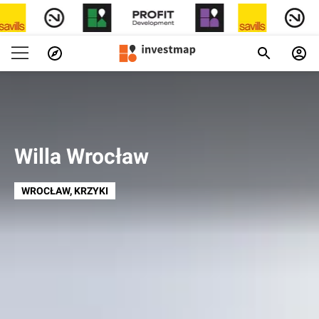
Willa Wrocław
WROCŁAW
, KRZYKI