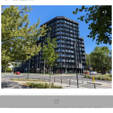
+3
0
O inwestycji
Artykuły
Zdjęcia
Wizualizacje
Opinie
Chcesz dobrych darmowych teści? NIE
BLOKUJ REKLAM
Zaloguj aby dodać komentarz