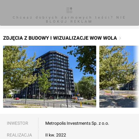
Chcesz dobrych darmowych teści? NIE
BLOKUJ REKLAM
ZDJĘCIA Z BUDOWY I WIZUALIZACJE WOW WOLA
INWESTOR
Metropolis Investments Sp. z o.o.
REALIZACJA
II kw. 2022