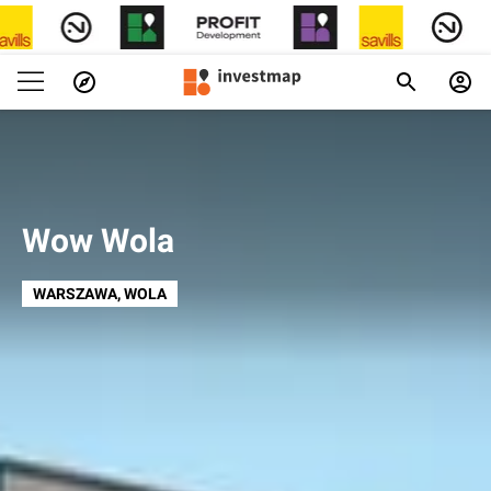
Wow Wola
WARSZAWA
, WOLA