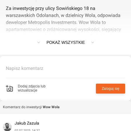
Za inwestycję przy ulicy Sowińskiego 18 na
warszawskich Odolanach, w dzielnicy Wola, odpowiada
deweloper Metropolis Investments. Wow Wola to
apartamentowiec o zróżnicowanej wysokości, sięgający
w najwyższym punkcie jedenastu pięter. Znajduje się w
POKAŻ WSZYSTKIE
nim 108 mieszkań. Są dostępne w układach od jedno- do
czteropokojowego, w metrażach 25-134 mkw. Do
każdego przynależy balkon lub taras. Wnętrza są wysokie
na 2,79-3 m. Inwestor zaplanował miejsca parkingowe w
Napisz komentarz
dwupoziomowym garażu podziemnym, komórki
lokatorskie, reprezentacyjne lobby, zielone patio oraz
windę. Na parterze budynku wydzielił dwa lokale
Dodaj zdjęcia lub
Zaloguj się
wizualizacje
usługowe.
Komentarz do inwestycji
Wow Wola
Jakub Zazula
02.07.2025, 14:37