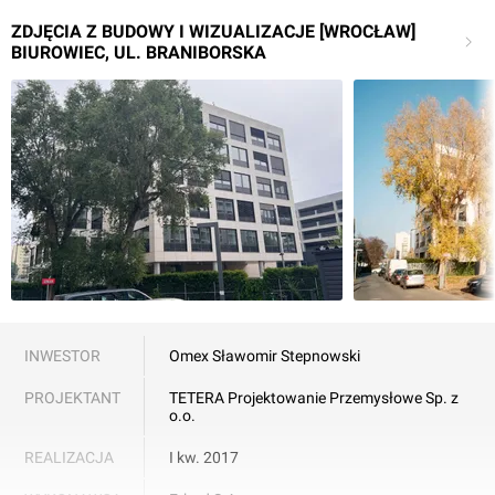
ZDJĘCIA Z BUDOWY I WIZUALIZACJE [WROCŁAW]
BIUROWIEC, UL. BRANIBORSKA
INWESTOR
Omex Sławomir Stepnowski
PROJEKTANT
TETERA Projektowanie Przemysłowe Sp. z
o.o.
REALIZACJA
I kw. 2017