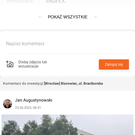
WYKONAWCA
Erbud S.A.
Biurowiec w centrum Wrocławia, przy ulicy Braniborskiej
POKAŻ WSZYSTKIE
Napisz komentarz
Dodaj zdjęcia lub
Zaloguj się
wizualizacje
Komentarz do inwestycji
[Wrocław] Biurowiec, ul. Braniborska
Jan Augustynowski
23.06.2023, 08:51