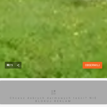
79
OBSERWUJ
Chcesz dobrych darmowych teści? NIE
BLOKUJ REKLAM