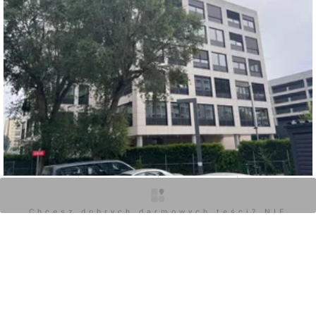
O inwestycji
Zdjęcia
Wizualizacje
Opinie
Chcesz dobrych darmowych teści? NIE
0
BLOKUJ REKLAM
Zaloguj aby dodać komentarz
Komentarz do inwestycji
[Wrocław] Biurowiec, ul. Braniborska