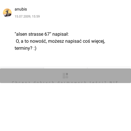
anubis
15.07.2009, 15:59
"alsen strasse 67" napisał:
 O, a to nowość, możesz napisać coś więcej, 
terminy? :)
 Wszystko zależy od sytuacji na rynku i uzyskania 
O inwestycji
Zdjęcia
Opinie
kredytowania na poszczególne etapy. Na razie ma zostać 
Chcesz dobrych darmowych teści? NIE
BLOKUJ REKLAM
przeprowadzony gruntowny remont tego przedwojennego 
budynku. Z działki zniknie też kilka baraków.
0
Zaloguj aby dodać komentarz