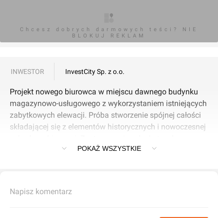
Chcesz dobrych darmowych teści? NIE
BLOKUJ REKLAM
INWESTOR
InvestCity Sp. z o.o.
Projekt nowego biurowca w miejscu dawnego budynku
magazynowo-usługowego z wykorzystaniem istniejących
zabytkowych elewacji. Próba stworzenie spójnej całości
składającej się z elementów historycznych i nowoczesnej
zabudowy biurowej. Zastosowanie szlachetnych
POKAŻ WSZYSTKIE
materiałów w celu podkreślenia prestiżu budowli i jego
funkcji.
Napisz komentarz