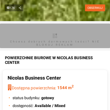
176
OBSERWUJ
Chcesz dobrych darmowych teści? NIE
BLOKUJ REKLAM
POWIERZCHNIE BIUROWE W
NICOLAS BUSINESS
CENTER
Nicolas Business Center
2
Dostępna powierzchnia:
1544
m
status budynku
:
gotowy
dostępność
:
Available / Mixed