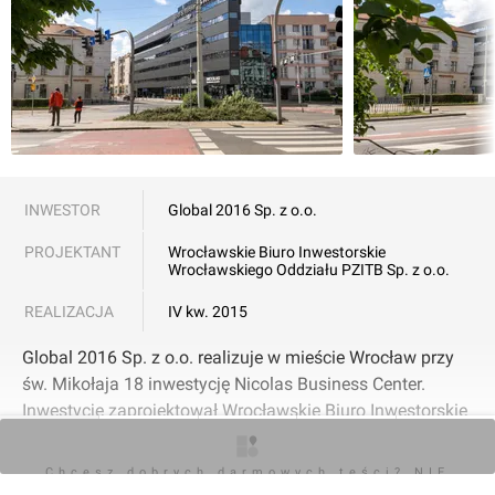
INWESTOR
Global 2016 Sp. z o.o.
PROJEKTANT
Wrocławskie Biuro Inwestorskie
Wrocławskiego Oddziału PZITB Sp. z o.o.
REALIZACJA
IV kw. 2015
Global 2016 Sp. z o.o. realizuje w mieście Wrocław przy
św. Mikołaja 18 inwestycję Nicolas Business Center.
Inwestycję zaprojektował Wrocławskie Biuro Inwestorskie
Wrocławskiego Oddziału PZITB Sp. z o.o.. Oddanie do
O inwestycji
Artykuły
Zdjęcia
Wizualizacje
Opinie
użytku IV kw. 2015.
Chcesz dobrych darmowych teści? NIE
POKAŻ WSZYSTKIE
BLOKUJ REKLAM