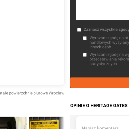
Zaznacz wszystkie zgod
Wyrażam zgodę na otrz
handlowych wysyłanych
innych osób
Wyrażam zgodę na wysł
przedstawienia rekome
statystycznych
stałe
powierzchnie biurowe
Wrocław
OPINIE O HERITAGE GATES
Napisz komentarz