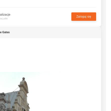
alizacje
Zaloguj się
j pliki
ge Gates