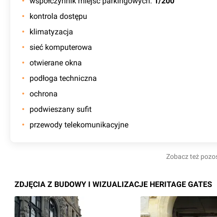
współczynnik miejsc parkingowych
:
1/200
kontrola dostępu
klimatyzacja
sieć komputerowa
otwierane okna
podłoga techniczna
ochrona
podwieszany sufit
przewody telekomunikacyjne
Zobacz też pozo
ZDJĘCIA Z BUDOWY I WIZUALIZACJE HERITAGE GATES