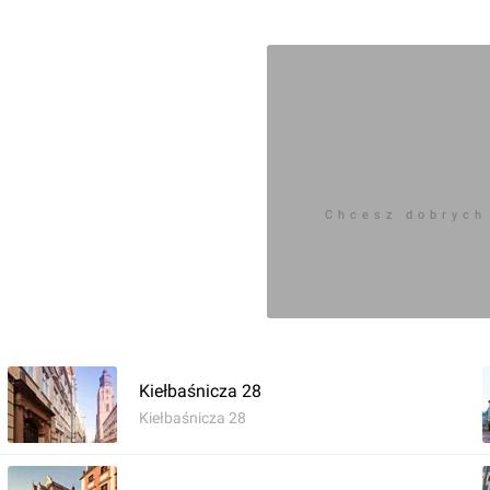
Chcesz dobrych
Zaloguj aby doda
Komentarz do inwestycji
Herita
Kiełbaśnicza 28
Kiełbaśnicza 28
Orzech
29.05.2013, 17:08