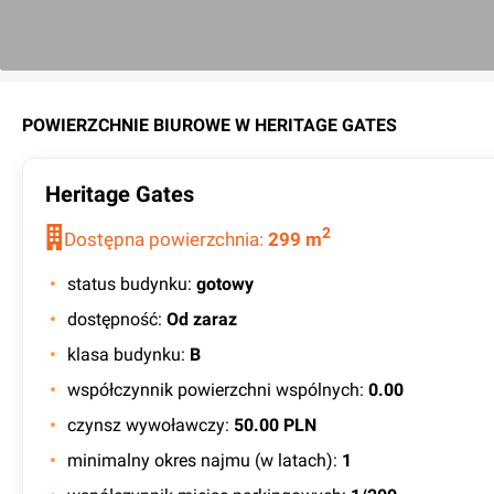
POWIERZCHNIE BIUROWE W
HERITAGE GATES
Heritage Gates
2
Dostępna powierzchnia:
299
m
status budynku
:
gotowy
dostępność
:
Od zaraz
klasa budynku
:
B
współczynnik powierzchni wspólnych
:
0.00
czynsz wywoławczy
:
50.00 PLN
minimalny okres najmu (w latach)
:
1