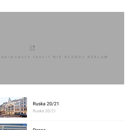
 darmowych teści? NIE BLOKUJ REKLAM
0
ć komentarz
ge Gates
Ruska 20/21
Ruska 20/21