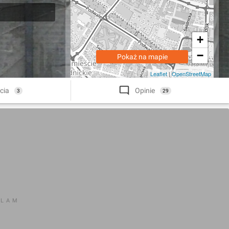
+
−
Pokaż na mapie
Leaflet
|
OpenStreetMap
cia
Opinie
3
29
KLAM