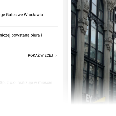
tage Gates we Wrocławiu
iczej powstaną biura i
POKAŻ WIĘCEJ
p. z o.o. realizuje w mieście