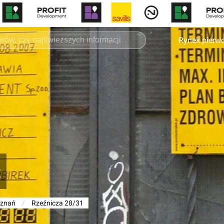
Rynek pierw
s
yznań
/
Rzeźnicza 28/31