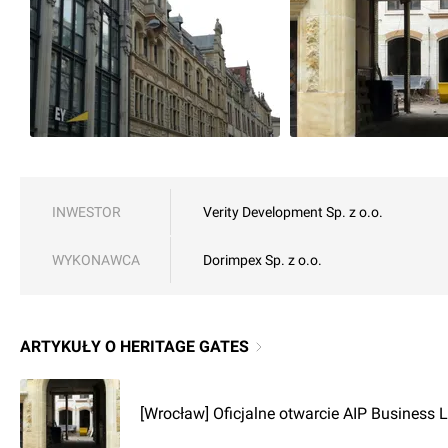
INWESTOR
Verity Development Sp. z o.o.
WYKONAWCA
Dorimpex Sp. z o.o.
ARTYKUŁY O HERITAGE GATES
[Wrocław] Oficjalne otwarcie AIP Business 