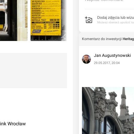
Dodaj zdjęcia lub wizu
Możesz również upuścić tuta
Komentarz do inwestycji
Herita
Jan Augustynowski
29.05.2017, 20:04
Link Wrocław