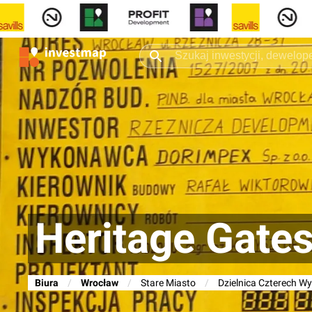
Heritage Gate
Biura
/
Wrocław
/
Stare Miasto
/
Dzielnica Czterech W