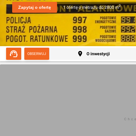
2
Zapytaj o ofertę
1
ofertę
o metrażu
do
2800
m
O inwestycji
OBSERWUJ
Chc