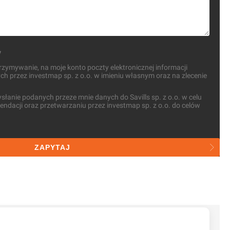
y
ymywanie, na moje konto poczty elektronicznej informacji
 przez investmap sp. z o.o. w imieniu własnym oraz na zlecenie
anie podanych przeze mnie danych do Savills sp. z o.o. w celu
ndacji oraz przetwarzaniu przez investmap sp. z o.o. do celów
ZAPYTAJ