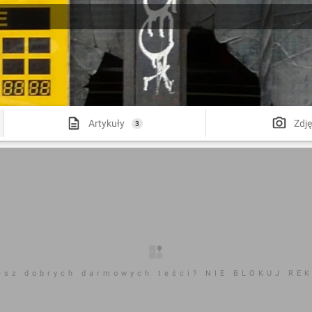
Artykuły
Zdję
3
esz dobrych darmowych teści? NIE BLOKUJ RE