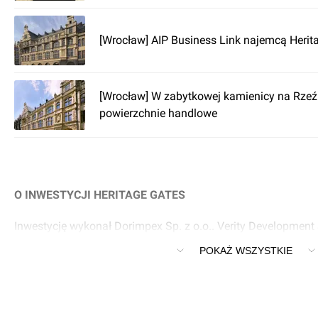
[Wrocław] AIP Business Link najemcą Heri
[Wrocław] W zabytkowej kamienicy na Rzeźn
powierzchnie handlowe
O INWESTYCJI HERITAGE GATES
Inwestycję wykonał Dorimpex Sp. z o.o.. Verity Development S
Wrocław przy Rzeźnicza 28/31 inwestycję Heritage Gates.
POKAŻ WSZYSTKIE