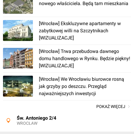
nowego właściciela. Będą tam mieszkania
[Wrocław] Hotel, Legnicka 42
[Wrocław] Ekskluzywne apartamenty w
zabytkowej willi na Szczytnikach
[WIZUALIZACJE]
[Wrocław] Trwa przebudowa dawnego
domu handlowego w Rynku. Będzie piękny!
[WIZUALIZACJE]
Wrocław
[Wrocław] We Wrocławiu biurowce rosną
jak grzyby po deszczu. Przegląd
[Wrocław] Rynek 49
najważniejszych inwestycji
POKAŻ WIĘCEJ
Św. Antoniego 2/4
WROCŁAW