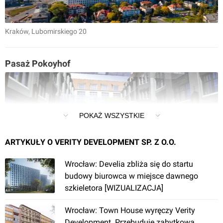
Kraków
, Lubomirskiego 20
Pasaż Pokoyhof
POKAŻ WSZYSTKIE
ARTYKUŁY O VERITY DEVELOPMENT SP. Z O.O.
Wrocław
Wrocław: Develia zbliża się do startu
budowy biurowca w miejsce dawnego
szkieletora [WIZUALIZACJA]
[Łódź] Budynek biurowy MZG
Wrocław: Town House wyręczy Verity
Development. Przebuduje zabytkową