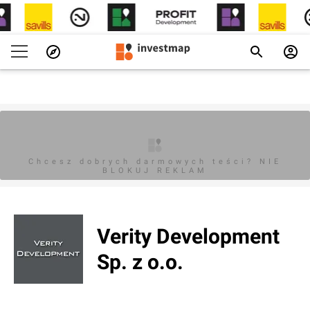
Chcesz dobrych darmowych teści? NIE
BLOKUJ REKLAM
Verity Development
Sp. z o.o.