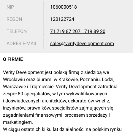
NIP
1060000518
Wrocław
REGON
120122724
TELEFON
71 719 87 2071 719 89 20
[Wrocław] Apartamentowiec "Trinity Residence"
ADRES E-MAIL
sales@veritydevelopment.com
O FIRMIE
Verity Development jest polską firmą z siedzibą we
Wrocławiu oraz biurami w Krakowie, Poznaniu, Łodzi,
Warszawie i Trójmieście. Verity Development zatrudnia
Wrocław
zespół 80 specjalistów, w tym wykwalifikowanych
i doświadczonych architektów, dekoratorów wnętrz,
inżynierów, prawników, specjalistów zajmujących się
[Wrocław] Apartamentowiec "Verity Rivage"
zagadnieniami finansowymi, procesem sprzedaży i
marketingiem.
W ciągu ostatnich kilku lat działalności na polskim rynku