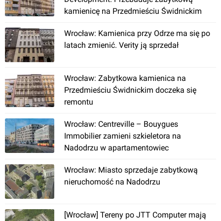
kamienicę na Przedmieściu Świdnickim
Wrocław: Kamienica przy Odrze ma się po
latach zmienić. Verity ją sprzedał
Łódź
Wrocław: Zabytkowa kamienica na
Przedmieściu Świdnickim doczeka się
[Wrocław] Hotel "Europeum" (modernizacja do 3
remontu
gwiazdek)
Wrocław: Centreville – Bouygues
Immobilier zamieni szkieletora na
Nadodrzu w apartamentowiec
Wrocław: Miasto sprzedaje zabytkową
nieruchomość na Nadodrzu
Wrocław
[Wrocław] Tereny po JTT Computer mają