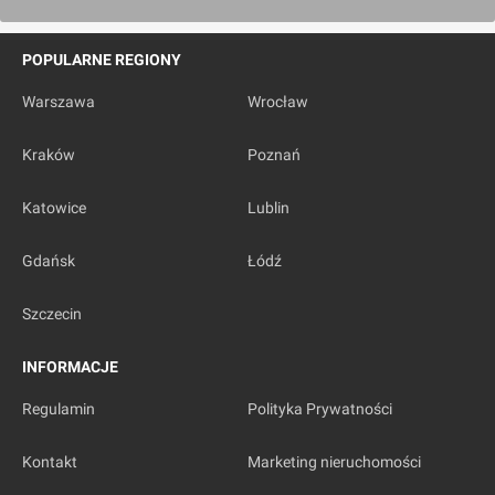
[Wrocław] Apartamenty, ul. Pretficza
POPULARNE REGIONY
Warszawa
Wrocław
Kraków
Poznań
Katowice
Lublin
Wrocław
Gdańsk
Łódź
[Wrocław] Osiedle "Verity Rosa"
Szczecin
INFORMACJE
Regulamin
Polityka Prywatności
Kontakt
Marketing nieruchomości