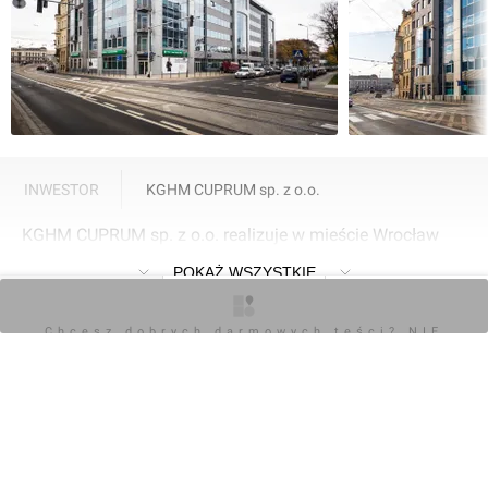
INWESTOR
KGHM CUPRUM sp. z o.o.
KGHM CUPRUM sp. z o.o. realizuje w mieście Wrocław
inwestycję Cuprum Novum.
POKAŻ WSZYSTKIE
O inwestycji
Zdjęcia
Opinie
Chcesz dobrych darmowych teści? NIE
BLOKUJ REKLAM
Napisz komentarz
Dodaj zdjęcia lub
Zaloguj się
wizualizacje