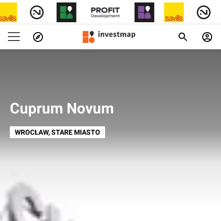
Cuprum Novum
WROCŁAW
, STARE MIASTO