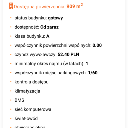
2
Dostępna powierzchnia:
909
m
status budynku
:
gotowy
dostępność
:
Od zaraz
klasa budynku
:
A
współczynnik powierzchni wspólnych
:
0.00
czynsz wywoławczy
:
52.40 PLN
minimalny okres najmu (w latach)
:
1
współczynnik miejsc parkingowych
:
1/60
kontrola dostępu
klimatyzacja
BMS
sieć komputerowa
światłowód
otwierane okna