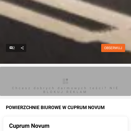
2
OBSERWUJ
Chcesz dobrych darmowych teści? NIE
BLOKUJ REKLAM
POWIERZCHNIE BIUROWE W
CUPRUM NOVUM
Cuprum Novum