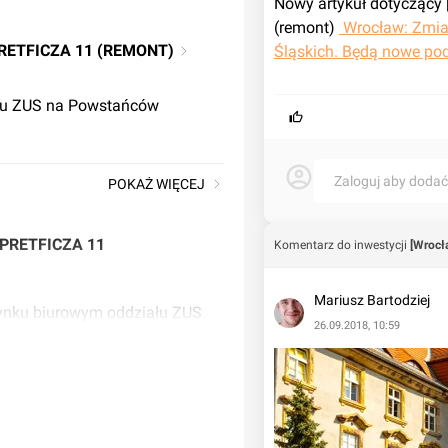
Nowy artykuł dotyczący [
(remont) 
 Wrocław: Zmi
RETFICZA 11 (REMONT)
Śląskich. Będą nowe podj
ku ZUS na Powstańców
Zaloguj aby doda
POKAŻ WIĘCEJ
 PRETFICZA 11
Komentarz do inwestycji
[Wrocł
Mariusz Bartodziej
ynku biurowym oddziału ZUS
26.09.2018, 10:59