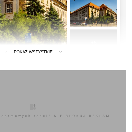
+5
POKAŻ WSZYSTKIE
0
ć komentarz
aw] Budynek Oddziału ZUS, ul. Pretficza 11 (remont)
 darmowych teści? NIE BLOKUJ REKLAM