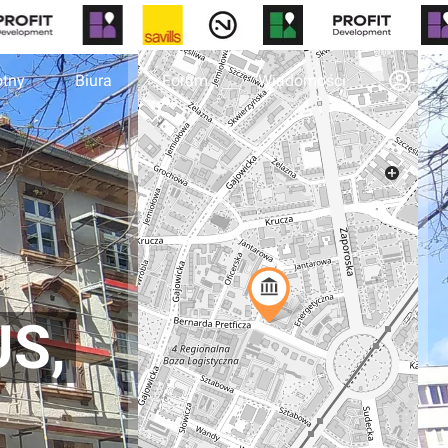
otny
Biura
Forum
Wiadomości
US,