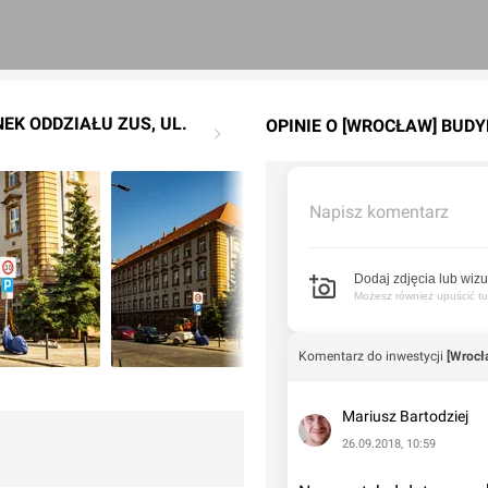
EK ODDZIAŁU ZUS, UL.
OPINIE O [WROCŁAW] BUDY
Napisz komentarz
Dodaj zdjęcia lub wizu
Możesz również upuścić tuta
Komentarz do inwestycji
[Wrocł
Mariusz Bartodziej
26.09.2018, 10:59