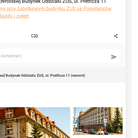
Wrocław] Budynek Oddziału ZUS, ul. Pretficza 11 
any przy zabytkowym budynku ZUS na Powstańców 
azdy i zieleń
0
ć komentarz
aw] Budynek Oddziału ZUS, ul. Pretficza 11 (remont)