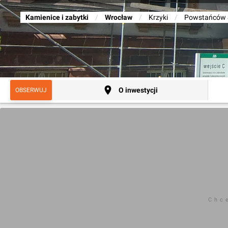
Kamienice i zabytki
/
Wrocław
/
Krzyki
/
Powstańców Ś
O inwestycji
OBSERWUJ
Chc