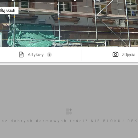
ląskich
Artykuły
Zdjęcia
1
esz dobrych darmowych teści? NIE BLOKUJ RE