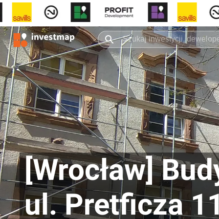
[Wrocław] Bud
ul. Pretficza 1