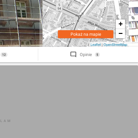
+
−
Pokaż na mapie
Leaflet
|
OpenStreetMap
Opinie
12
5
KLAM