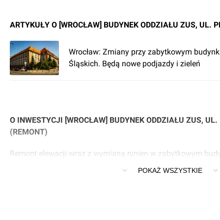
ARTYKUŁY O [WROCŁAW] BUDYNEK ODDZIAŁU ZUS, UL. P
Wrocław: Zmiany przy zabytkowym budyn
Śląskich. Będą nowe podjazdy i zieleń
O INWESTYCJI [WROCŁAW] BUDYNEK ODDZIAŁU ZUS, UL.
(REMONT)
Remont elewacji wraz z wymianą rynien w zabytkowym bud
na ul. Pretficza 11
POKAŻ WSZYSTKIE