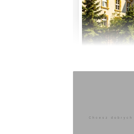
Zaloguj aby doda
Komentarz do inwestycji
[Wrocł
Chcesz dobrych
Jan Augustynowski
11.02.2016, 10:48