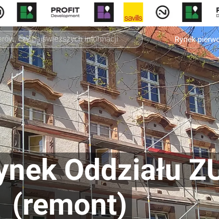
Rynek pierw
ynek Oddziału Z
1 (remont)