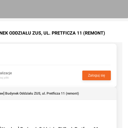
NEK ODDZIAŁU ZUS, UL. PRETFICZA 11 (REMONT)
alizacje
Zaloguj się
j pliki
aw] Budynek Oddziału ZUS, ul. Pretficza 11 (remont)