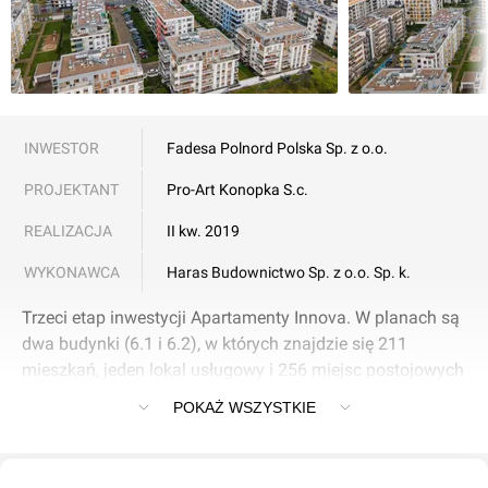
INWESTOR
Fadesa Polnord Polska Sp. z o.o.
PROJEKTANT
Pro-Art Konopka S.c.
REALIZACJA
II kw. 2019
WYKONAWCA
Haras Budownictwo Sp. z o.o. Sp. k.
Trzeci etap inwestycji Apartamenty Innova. W planach są
dwa budynki (6.1 i 6.2), w których znajdzie się 211
mieszkań, jeden lokal usługowy i 256 miejsc postojowych
w garażu podziemnym.
POKAŻ WSZYSTKIE