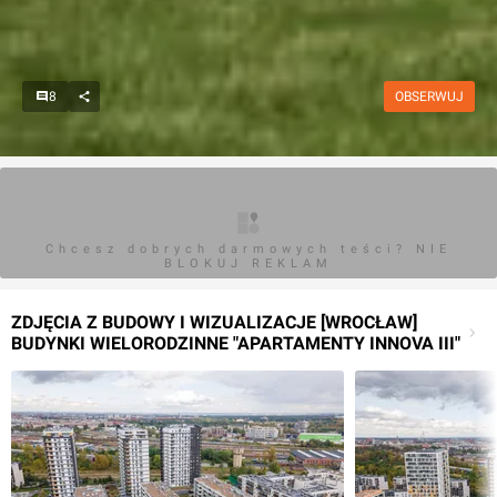
8
OBSERWUJ
Chcesz dobrych darmowych teści? NIE
BLOKUJ REKLAM
ZDJĘCIA Z BUDOWY I WIZUALIZACJE [WROCŁAW]
BUDYNKI WIELORODZINNE "APARTAMENTY INNOVA III"