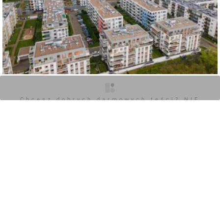
O inwestycji
Artykuły
Zdjęcia
Wizualizacje
Opinie
0
Chcesz dobrych darmowych teści? NIE
BLOKUJ REKLAM
Zaloguj aby dodać komentarz
Komentarz do inwestycji
[Wrocław] Budynki wielorodzinne "Apartamenty Innova
III"
Jakub Zazula
05.02.2019, 10:21