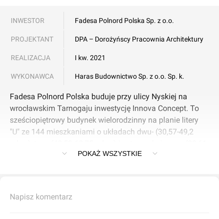
INWESTOR
Fadesa Polnord Polska Sp. z o.o.
PROJEKTANT
DPA – Dorożyńscy Pracownia Architektury
REALIZACJA
I kw. 2021
WYKONAWCA
Haras Budownictwo Sp. z o.o. Sp. k.
Fadesa Polnord Polska buduje przy ulicy Nyskiej na
wrocławskim Tarnogaju inwestycję Innova Concept. To
sześciopiętrowy budynek wielorodzinny na planie litery
"U" ze 144 mieszkaniami o układach dwu- (30,57-49,2
mkw.), trzy- (48,52-68,75 mkw.) i czteropokojowym (82,61-
POKAŻ WSZYSTKIE
105,71 mkw.). Do części z nich przynależą balkony.
Na parterze znajdą się, oprócz apartamentów, cztery
lokale usługowe. Na tej samej kondygnacji, oraz na
poziomie -1, będą dostępne komórki lokatorskie. Miejsca
Napisz komentarz
postojowe deweloper zaplanował w garażu podziemnym
(wraz ze stanowiskami na rower) i na zewnątrz. Ponadto