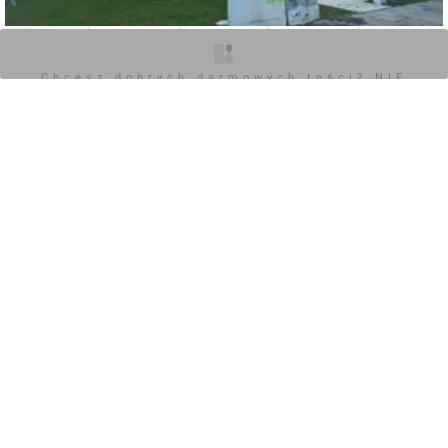
O inwestycji
Artykuły
Zdjęcia
Wizualizacje
Opinie
Chcesz dobrych darmowych teści? NIE
BLOKUJ REKLAM
0
Zaloguj aby dodać komentarz
Komentarz do inwestycji
Innova Concept
Jakub Zazula
10.10.2020, 14:33
+1