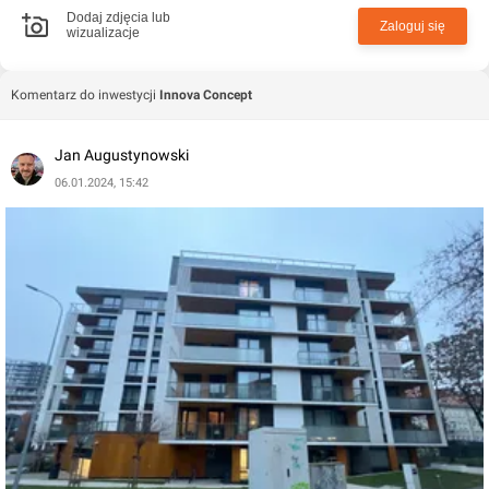
mieszkańcy skorzystają z wewnętrznego patio z
Dodaj zdjęcia lub
Zaloguj się
wizualizacje
miejscem zabawy dla dzieci.
Komentarz do inwestycji
Innova Concept
Jan Augustynowski
06.01.2024, 15:42