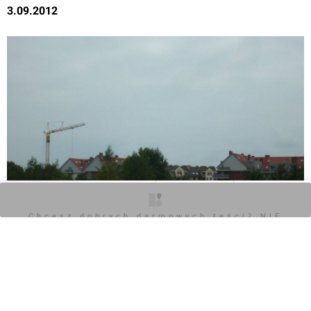
3.09.2012
O inwestycji
Zdjęcia
Wizualizacje
Opinie
Chcesz dobrych darmowych teści? NIE
BLOKUJ REKLAM
0