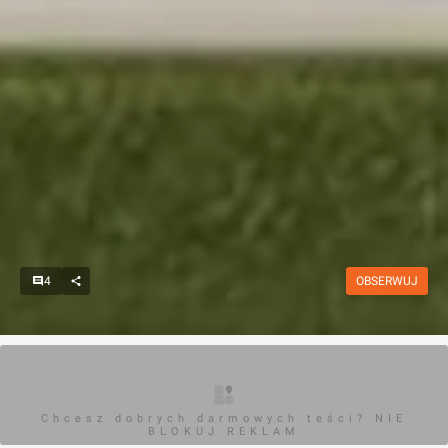
4
OBSERWUJ
Chcesz dobrych darmowych teści? NIE
BLOKUJ REKLAM