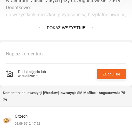
w Centrum Maślic Małych przy ul. Augustowskiej 75-79.
Dodatkowo:
do wszystkich mieszkań przypisane są bezpłatne piwnice,
wszystkie mieszkania mają balkony, cena brutto,
POKAŻ WSZYSTKIE
(obejmuje cenę mieszkania wraz z gruntem, balkonem
i/lub tarasem oraz piwnicą), rolety antywłamaniowe w
mieszkaniach na parterze.
więcej na stronie:
Napisz komentarz
http://www.maslice.pl/Lista-mieszkan/ul.-Augustowska-
75-79
Dodaj zdjęcia lub
Zaloguj się
wizualizacje
Komentarz do inwestycji
[Wrocław] Inwestycja SM Maślice - Augustowska 75-
79
Orzech
03.09.2012, 17:52