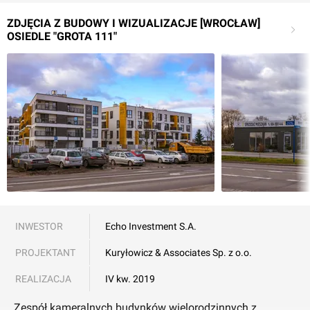
ZDJĘCIA Z BUDOWY I WIZUALIZACJE [WROCŁAW]
OSIEDLE "GROTA 111"
INWESTOR
Echo Investment S.A.
PROJEKTANT
Kuryłowicz & Associates Sp. z o.o.
REALIZACJA
IV kw. 2019
Zespół kameralnych budynków wielorodzinnych z