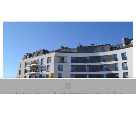
O inwestycji
Zdjęcia
Wizualizacje
Opinie
Chcesz dobrych darmowych teści? NIE
BLOKUJ REKLAM