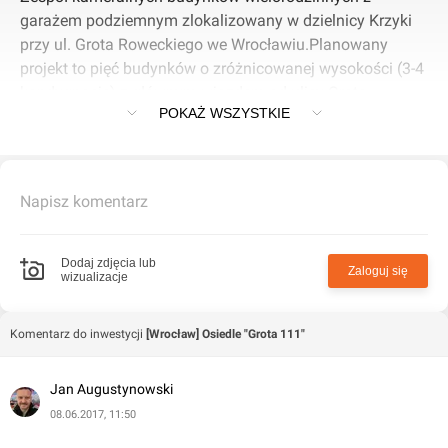
garażem podziemnym zlokalizowany w dzielnicy Krzyki
przy ul. Grota Roweckiego we Wrocławiu.Planowany
projekt to pięć budynków o zróżnicowanej wysokości (3-4
kondygnacje) z głównym wjazdem od ulicy Grota
POKAŻ WSZYSTKIE
Roweckiego. W projekcie przewidziano 296 mieszkań o
powierzchni od 29 do 107 mkw. z loggiami, balkonami i
tarasami.Mieszkańcy będą mieli do dyspozycji 362
miejsca postojowe na parkingu podziemnym i
Napisz komentarz
naziemnym. Na terenie inwestycji przewidziano tereny
rekreacyjne z placami zabaw dla dzieci.
Dodaj zdjęcia lub
Zaloguj się
wizualizacje
Komentarz do inwestycji
[Wrocław] Osiedle "Grota 111"
Jan Augustynowski
08.06.2017, 11:50