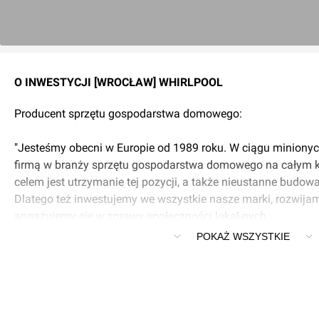
O INWESTYCJI [WROCŁAW] WHIRLPOOL
Producent sprzętu gospodarstwa domowego:
"Jesteśmy obecni w Europie od 1989 roku. W ciągu minionych
firmą w branży sprzętu gospodarstwa domowego na całym 
celem jest utrzymanie tej pozycji, a także nieustanne budowa-
Dlatego też inwestujemy we wszystkie nasze marki, rozwija
angażujemy się w sprawy społeczności lokal-nych.
POKAŻ WSZYSTKIE
Innowacyjne rozwiązania wprowadzamy nie tylko w naszych
innych obszarach, takich jak np. sprzedaż, czy serwis, dążąc
firmą Whirlpool było dla klientów wyjątkowym doświadczeni
innowacyjne pomysły w doskonałe produkty i usługi, budujem
to na czym nam najbardziej zależy - satysfakcję klientów”.