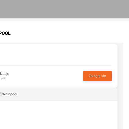
LPOOL
izacje
Zaloguj się
pliki
] Whirlpool