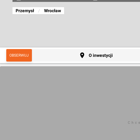
Przemysł
/
Wrocław
O inwestycji
OBSERWUJ
Chc