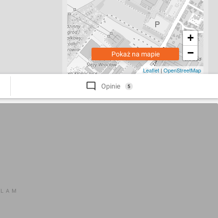
+
−
Pokaż na mapie
Leaflet
|
OpenStreetMap
Opinie
5
KLAM