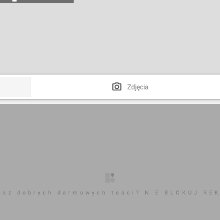
Zdjęcia
esz dobrych darmowych teści? NIE BLOKUJ RE