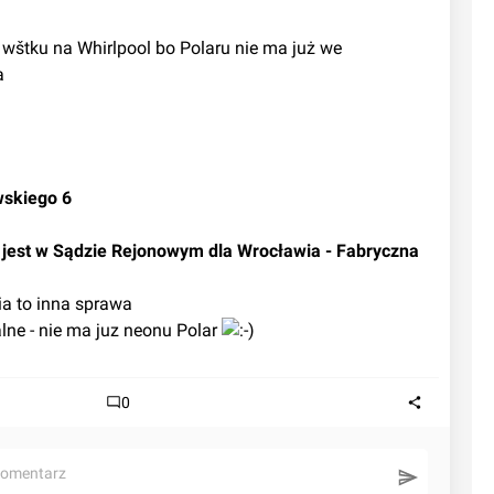
a
wskiego 6
y jest w Sądzie Rejonowym dla Wrocławia - Fabryczna
cia to inna sprawa
ualne - nie ma juz neonu Polar 
0
komentarz