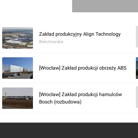
Gregs zmień nazwę wštku 
dawna
Zakład produkcyjny Align Technology
Bierutowska
Zaloguj aby dodać 
[Wrocław] Zakład produkcji obrzeży ABS
[Wrocław] Zakład produkcji hamulców
Bosch (rozbudowa)