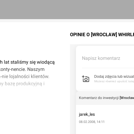
OPINIE O [WROCŁAW] WHIR
Napisz komentarz
 lat staliśmy się wiodącą
konty-nencie. Naszym
nie lojalności klientów.
Dodaj zdjęcia lub wizual
Możesz również upuścić tutaj 
my bazę produkcyjną i
Komentarz do inwestycji
[Wrocław
 wyrobach, ale również w
 do tego, aby spotkanie z
jarek_les
em. Przekształcając
08.02.2008, 14:11
y silne marki i zyskujemy