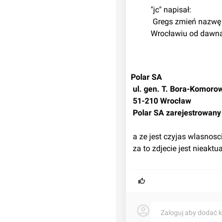
"jc" napisał:
 Gregs zmień nazwę wštku na Whirlpool bo Polaru nie ma już we 
Wrocławiu od dawn
Polar SA
 ul. gen. T. Bora-Komoro
 51-210 Wrocław
 Polar SA zarejestrowan
 a ze jest czyjas wlasnos
 za to zdjecie jest nieakt
Zaloguj aby dodać 