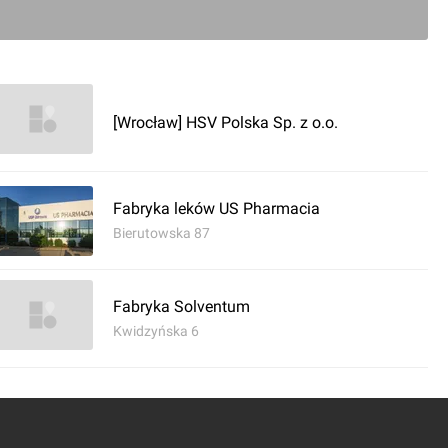
na Whirlpool bo Polaru nie ma już we Wrocławiu od 
[Wrocław] HSV Polska Sp. z o.o.
0
komentarz
Fabryka leków US Pharmacia
Bierutowska 87
Fabryka Solventum
Kwidzyńska 6