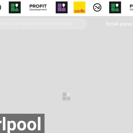
Rynek pierw
lpool