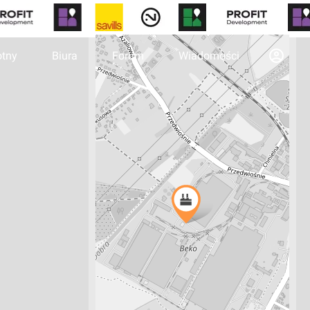
otny
Biura
Forum
Wiadomości