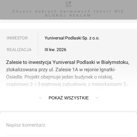
Chcesz dobrych darmowych teści? NIE
BLOKUJ REKLAM
INWESTOR
Yuniversal Podlaski Sp. z o.o.
REALIZACJA
III kw. 2026
Zalesie to inwestycja Yuniversal Podlaski w Białymstoku,
zlokalizowana przy ul. Zalesie 1A w rejonie Ignatki-
Osiedle. Projekt obejmuje jeden budynek o niskiej,
częściowo 2- i 3-piętrowej zabudowie, z mieszkaniami 2-,
3- i 4-pokojowymi o powierzchni od 29 do 72 mkw.
POKAŻ WSZYSTKIE
W budynku zaplanowano cichobieżne windy, komórki
lokatorskie w cenie mieszkania oraz miejsca postojowe
na terenie osiedla i w garażu podziemnym. Na parterze
Napisz komentarz
przewidziano też dwa lokale usługowe, a mieszkania
mają balkony lub ogródki.