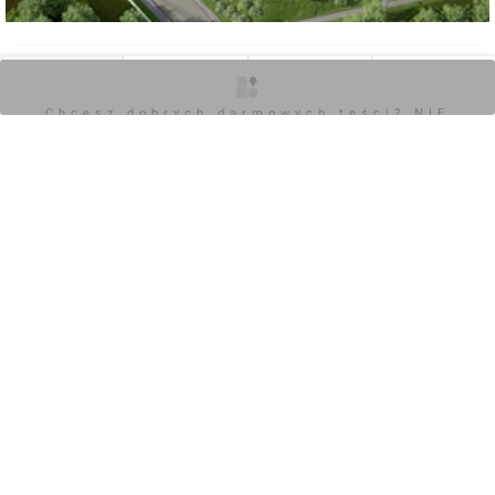
0
O inwestycji
Zdjęcia
Wizualizacje
Opinie
Chcesz dobrych darmowych teści? NIE
Zaloguj aby dodać komentarz
BLOKUJ REKLAM
POKAŻ WSZYSTKIE
Chcesz dobrych darmowych teści? NIE
BLOKUJ REKLAM