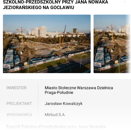
SZKOLNO-PRZEDSZKOLNY PRZY JANA NOWAKA
JEZIORAŃSKIEGO NA GOCŁAWIU
INWESTOR
Miasto Stołeczne Warszawa Dzielnica
Praga-Południe
PROJEKTANT
Jarosław Kowalczyk
WYKONAWCA
Mirbud S.A.
Zespół Szkolno-Przedszkolny przy Jana Nowaka