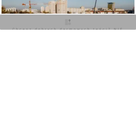
O inwestycji
Zdjęcia
Opinie
Chcesz dobrych darmowych teści? NIE
BLOKUJ REKLAM
0
Zaloguj aby dodać komentarz
POKAŻ WSZYSTKIE