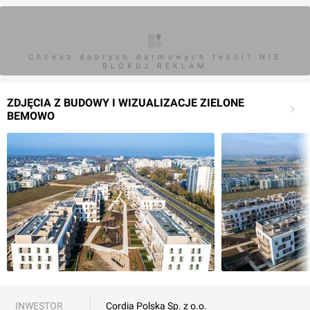
Chcesz dobrych darmowych teści? NIE
BLOKUJ REKLAM
ZDJĘCIA Z BUDOWY I WIZUALIZACJE ZIELONE
BEMOWO
INWESTOR
Cordia Polska Sp. z o.o.