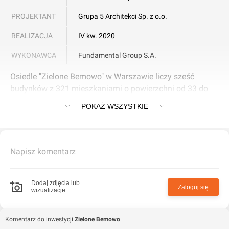
PROJEKTANT
Grupa 5 Architekci Sp. z o.o.
REALIZACJA
IV kw. 2020
WYKONAWCA
Fundamental Group S.A.
Osiedle "Zielone Bemowo" w Warszawie liczy sześć
budynków z 321 mieszkaniami o powierzchni od 33 do
135 mkw. Znajduje się też 6 lokali usługowych.
POKAŻ WSZYSTKIE
Napisz komentarz
Dodaj zdjęcia lub
Zaloguj się
wizualizacje
Komentarz do inwestycji
Zielone Bemowo