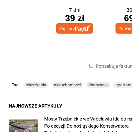
7 dni
30
39 zł
69
Zapłać z
Zapłać
Potrzebuję faktur
Tagi:
mieszkania
nieruchomości
Warszawa
apartam
NAJNOWSZE ARTYKUŁY
Mosty Trzebnickie we Wrocławiu idą do r
Po decyzji Dolnośląskiego Konserwatora