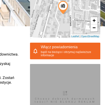
+
−
11.2020, 14:58
Leaflet
|
OpenStreetMap
Włącz powiadomienia
bądź na bieżąco i otrzymuj najświeższe
udownictwa.
informacje
 zyskaj
i. Zostań
stycje.
Chcesz dobrych darmowych
teści? NIE BLOKUJ REKLAM