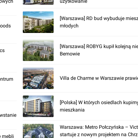
rowych
użytkowanie
[Warszawa] RD bud wybuduje miesz
Foods
młodych
[Warszawa] ROBYG kupił kolejną n
ics
Bemowie
Villa de Charme w Warszawie praw
entrum
[Polska] W których osiedlach kupi
mieszkania
owstanie
Warszawa: Metro Połczyńska – Vic
startuje z nowym projektem na Chr
ę mebli