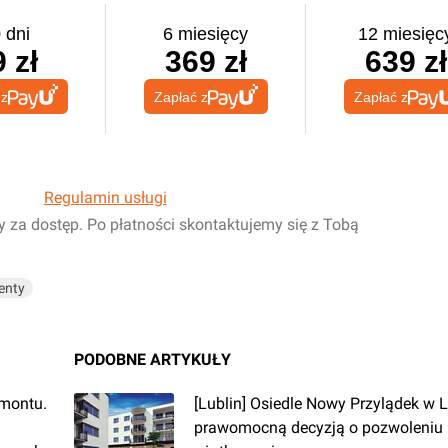
 dni
6 miesięcy
12 miesięc
 zł
369 zł
639 zł
 z
Zapłać z
Zapłać z
Regulamin usługi
y za dostęp. Po płatności skontaktujemy się z Tobą
enty
PODOBNE ARTYKUŁY
emontu.
[Lublin] Osiedle Nowy Przylądek w L
prawomocną decyzją o pozwoleniu