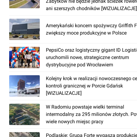
Zabytków nie będzie jednak ścieżek rowe
ani szerszych chodników [WIZUALIZACJE]
Amerykański koncern spożywczy Griffith 
zwiększy moce produkcyjne w Polsce
PepsiCo oraz logistyczny gigant ID Logist
uruchomili nowe, strategiczne centrum
dystrybucyjne pod Wrocławiem
Kolejny krok w realizacji nowoczesnego c
kontroli granicznej w Porcie Gdańsk
[WIZUALIZACJE]
W Radomiu powstaje wielki terminal
intermodalny za 295 milionów złotych. P
wiele nowych miejsc pracy
Podlaskie: Grupa Forte wygasza produkcj