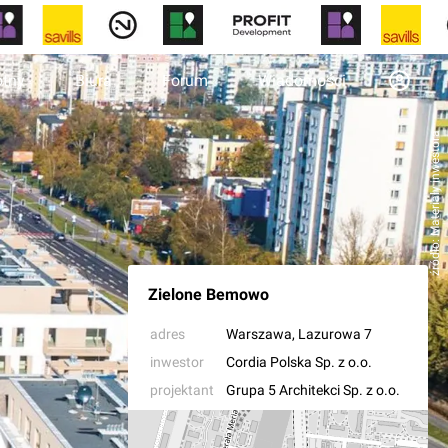
otny
Biura
Forum
Wiadomości
źródło: Materiały inwestora
Zielone Bemowo
adres
Warszawa
, Lazurowa 7
inwestor
Cordia Polska Sp. z o.o.
projektant
Grupa 5 Architekci Sp. z o.o.