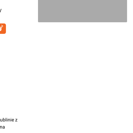
y
ublinie z
 na