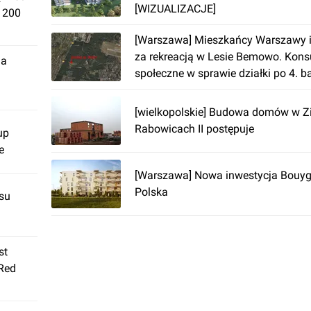
[WIZUALIZACJE]
. 200
[Warszawa] Mieszkańcy Warszawy i
za rekreacją w Lesie Bemowo. Kons
ja
społeczne w sprawie działki po 4. ba
radiotechnicznym JW2471
[wielkopolskie] Budowa domów w Z
Rabowicach II postępuje
up
e
[Warszawa] Nowa inwestycja Bouyg
Polska
su
st
 Red