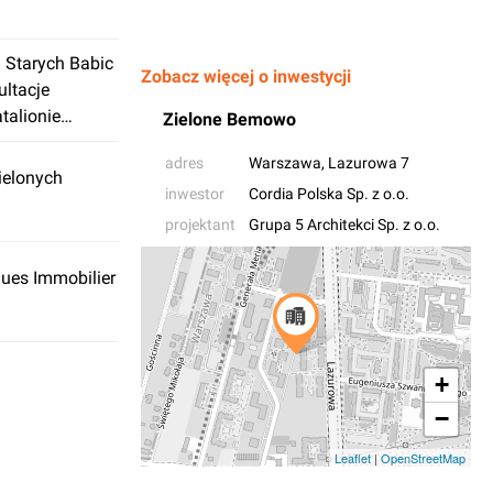
 Starych Babic
Zobacz więcej o inwestycji
ultacje
talionie
Zielone Bemowo
adres
Warszawa
, Lazurowa 7
ielonych
inwestor
Cordia Polska Sp. z o.o.
projektant
Grupa 5 Architekci Sp. z o.o.
ues Immobilier
+
−
Leaflet
|
OpenStreetMap