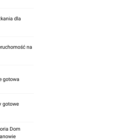
kania dla
ieruchomość na
ie gotowa
my gotowe
toria Dom
zanowie