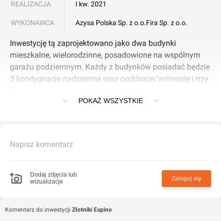
REALIZACJA
I kw. 2021
WYKONAWCA
Azysa Polska Sp. z o.o.
Fira Sp. z o.o.
Inwestycję tą zaprojektowano jako dwa budynki
mieszkalne, wielorodzinne, posadowione na wspólnym
garażu podziemnym. Każdy z budynków posiadać będzie
3 kondygnacje nadziemne oraz poddasze/antresolę i trzy
klatki schodowe z windami, poprzez które, zapewniono
POKAŻ WSZYSTKIE
dostęp do 25 lokali mieszkalnych. Regularna bryła
obiektu urozmaicona została licznymi lukarnami,
balkonami i tarasami a także zmianami koloru elewacji.
Tereny przyległe do budynków ozdobione zostaną niską
Napisz komentarz
zielenią i szpalerami głogów, od których inwestycja
wzięła swoją nazwę. Do dyspozycji najmłodszych
lokatorów przewidzieliśmy plac zabaw
Dodaj zdjęcia lub
Zaloguj się
wizualizacje
Komentarz do inwestycji
Złotniki Espino