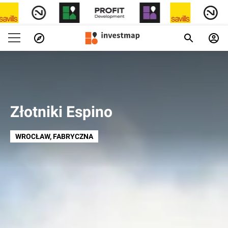
Złotniki Espino
WROCŁAW
, FABRYCZNA