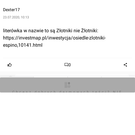
Dexter17
23.07.2020, 10:13
literówka w nazwie to są Złotniki nie Żłotniki:

https://investmap.pl/inwestycja/osiedle-zlotniki-
espino,10141.html
0
Zaloguj aby dodać komentarz
O inwestycji
Zdjęcia
Wizualizacje
Opinie
Chcesz dobrych darmowych teści? NIE
BLOKUJ REKLAM
Komentarz do inwestycji
Złotniki Espino
Jakub Zazula
29.06.2020, 12:41