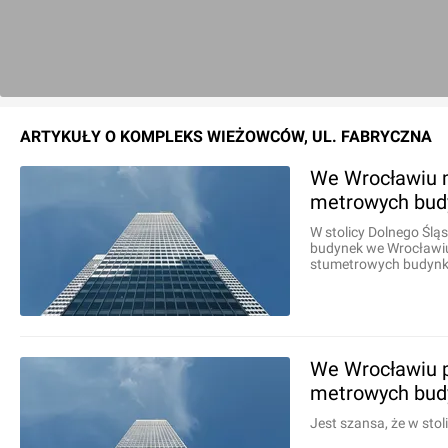
ARTYKUŁY O
KOMPLEKS WIEŻOWCÓW, UL. FABRYCZNA
We Wrocławiu m
metrowych bu
W stolicy Dolnego Śl
budynek we Wrocławiu 
stumetrowych budyn
We Wrocławiu p
metrowych bu
Jest szansa, że w st