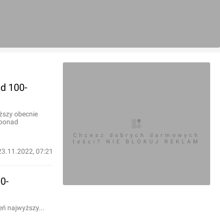
d 100-
ższy obecnie
 ponad
Chcesz dobrych darmowych
teści? NIE BLOKUJ REKLAM
23.11.2022, 07:21
0-
ń najwyższy...