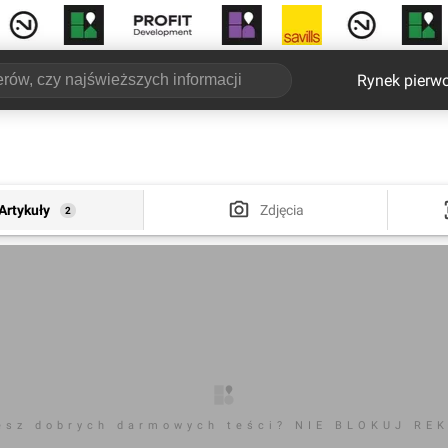
Rynek pierw
Artykuły
Zdjęcia
2
esz dobrych darmowych teści? NIE BLOKUJ RE