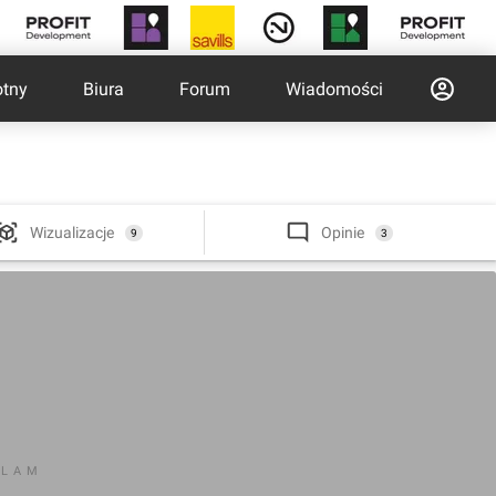
otny
Biura
Forum
Wiadomości
Wizualizacje
Opinie
9
3
KLAM