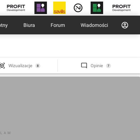
otny
Biura
Forum
Wiadomości
Wizualizacje
Opinie
8
7
KLAM