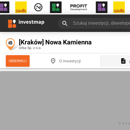
[Kraków] Nowa Kamienna
Urba Sp. z o.o.
O inwestycji
OBSERWUJ
Chc