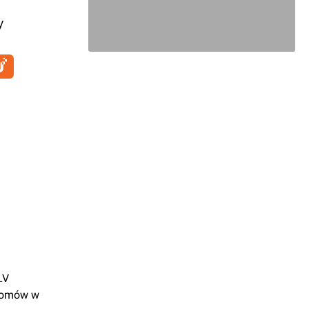
y
LV
 domów w