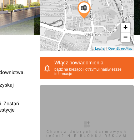
+
−
04.2019, 09:21
Leaflet
|
OpenStreetMap
Włącz powiadomienia
bądź na bieżąco i otrzymuj najświeższe
udownictwa.
informacje
 zyskaj
i. Zostań
stycje.
Chcesz dobrych darmowych
teści? NIE BLOKUJ REKLAM