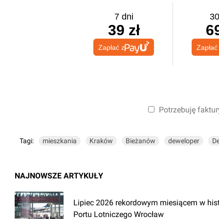
7 dni
30
39 zł
69
Zapłać z
Zapłać
Potrzebuję faktur
Tagi:
mieszkania
Kraków
Bieżanów
deweloper
De
NAJNOWSZE ARTYKUŁY
Lipiec 2026 rekordowym miesiącem w hist
Portu Lotniczego Wrocław