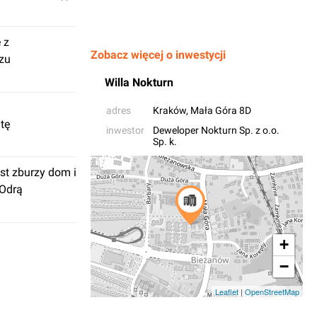
 z
Zobacz więcej o inwestycji
zu
Willa Nokturn
adres
Kraków
, Mała Góra 8D
tę
inwestor
Deweloper Nokturn Sp. z o.o.
Sp. k.
st zburzy dom i
 Odrą
+
−
Leaflet
|
OpenStreetMap