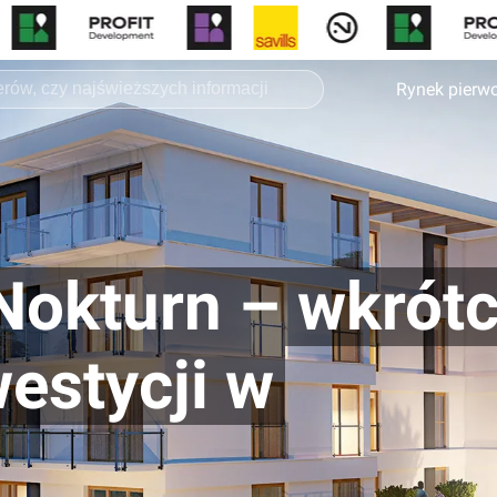
Rynek pierw
Nokturn – wkrót
westycji w