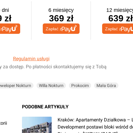
 dni
6 miesięcy
12 miesięc
 zł
369 zł
639 zł
 z
Zapłać z
Zapłać z
Regulamin usługi
y za dostęp. Po płatności skontaktujemy się z Tobą
weloper Nokturn
Willa Nokturn
Prokocim
Mała Góra
PODOBNE ARTYKUŁY
Kraków: Apartamenty Działkowa – 
orii
Development postawi bloki wśród