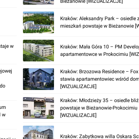
Bieżanowie [WIZUALIZACJE]
Kraków: Aleksandry Park – osiedle 
mieszkań powstaje w Bieżanowie 
taje w
Kraków: Mała Góra 10 – PM Develo
apartamentowce w Prokocimiu [WI
ejowej
Kraków: Brzozowa Residence – Fox
stawia apartamentowiec wśród do
 do
[WIZUALIZACJE]
Kraków: Młodzieży 35 – osiedle bli
rum
powstaje w Bieżanowie-Prokocimiu
l w
[WIZUALIZACJE]
Kraków: Zabytkowa willa Oskara Sc