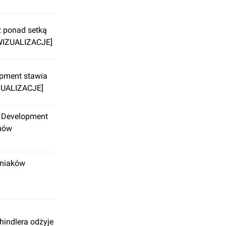
z ponad setką
[WIZUALIZACJE]
pment stawia
ZUALIZACJE]
 Development
mów
źniaków
hindlera odżyje