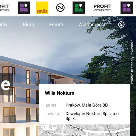
otny
Biura
Forum
Wiadomości
źródło: materiały inwestora
ce
Willa Nokturn
adres
Kraków
, Mała Góra 8D
inwestor
Deweloper Nokturn Sp. z o.o.
Sp. k.