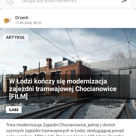
Zaloguj aby dodać komentarz
Orzech
17.05.2024, 08:33
ARTYKUŁ
W Łodzi kończy się modernizacja
zajezdni tramwajowej Chocianowice
[FILM]
Łódź
Trwa modernizacja Zajezdni Chocianowice, jednej z dwóch
czynnych zajezdni tramwajowych w Łodzi, obsługującej ponad