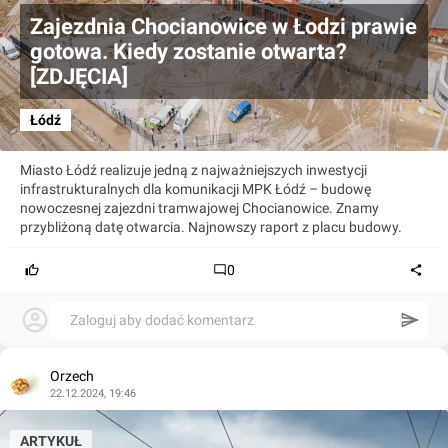
Zajezdnia Chocianowice w Łodzi prawie
gotowa. Kiedy zostanie otwarta?
[ZDJĘCIA]
Łódź
Miasto Łódź realizuje jedną z najważniejszych inwestycji
infrastrukturalnych dla komunikacji MPK Łódź – budowę
nowoczesnej zajezdni tramwajowej Chocianowice. Znamy
przybliżoną datę otwarcia. Najnowszy raport z placu budowy.
0
Zaloguj aby dodać komentarz
Orzech
22.12.2024, 19:46
ARTYKUŁ