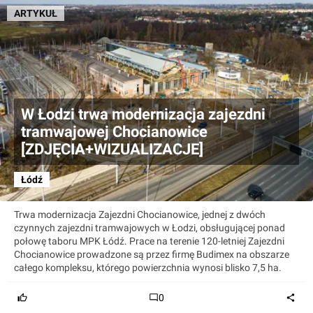
ARTYKUŁ
W Łodzi trwa modernizacja zajezdni
tramwajowej Chocianowice
[ZDJĘCIA+WIZUALIZACJE]
Łódź
Trwa modernizacja Zajezdni Chocianowice, jednej z dwóch
czynnych zajezdni tramwajowych w Łodzi, obsługującej ponad
połowę taboru MPK Łódź. Prace na terenie 120-letniej Zajezdni
Chocianowice prowadzone są przez firmę Budimex na obszarze
całego kompleksu, którego powierzchnia wynosi blisko 7,5 ha.
0