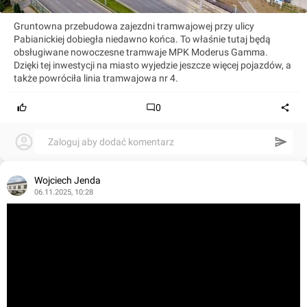
Gruntowna przebudowa zajezdni tramwajowej przy ulicy
Pabianickiej dobiegła niedawno końca. To właśnie tutaj będą
obsługiwane nowoczesne tramwaje MPK Moderus Gamma.
Dzięki tej inwestycji na miasto wyjedzie jeszcze więcej pojazdów, a
także powróciła linia tramwajowa nr 4.
0
Zaloguj aby dodać komentarz
Wojciech Jenda
06.11.2025, 10:28