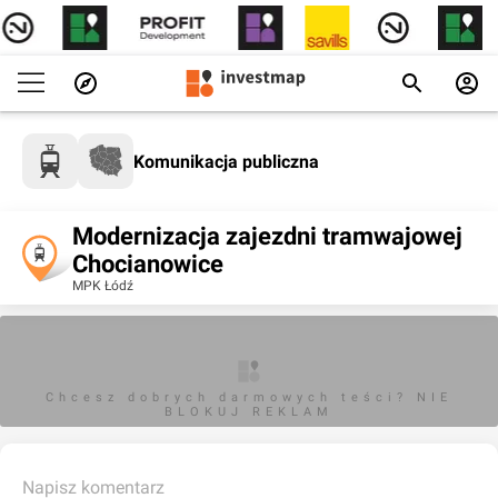
Komunikacja publiczna
Modernizacja zajezdni tramwajowej
Chocianowice
MPK Łódź
Chcesz dobrych darmowych teści? NIE
BLOKUJ REKLAM
Napisz komentarz