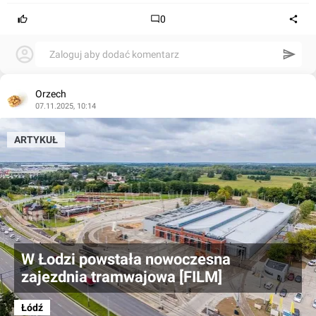
0
Zaloguj aby dodać komentarz
Orzech
07.11.2025, 10:14
ARTYKUŁ
W Łodzi powstała nowoczesna
zajezdnia tramwajowa [FILM]
Łódź