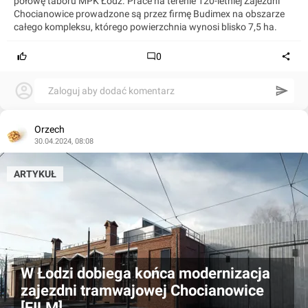
połowę taboru MPK Łódź. Prace na terenie 120-letniej Zajezdni
Chocianowice prowadzone są przez firmę Budimex na obszarze
całego kompleksu, którego powierzchnia wynosi blisko 7,5 ha.
0
Zaloguj aby dodać komentarz
Orzech
30.04.2024, 08:08
ARTYKUŁ
W Łodzi dobiega końca modernizacja
zajezdni tramwajowej Chocianowice
[FILM]