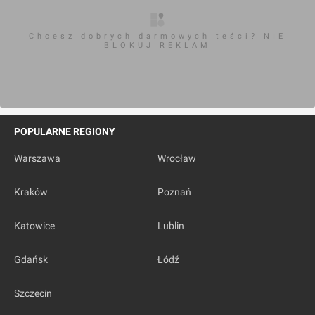
Chcesz dobrych darmowych teści? NIE
BLOKUJ REKLAM
POPULARNE REGIONY
Warszawa
Wrocław
Kraków
Poznań
Katowice
Lublin
Gdańsk
Łódź
Szczecin