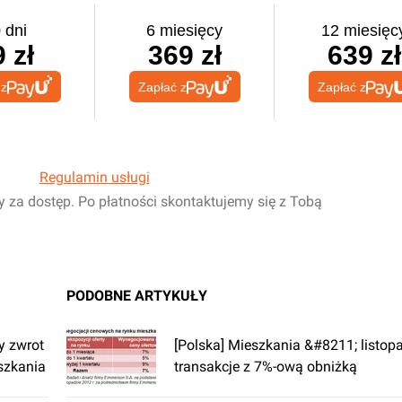
 dni
6 miesięcy
12 miesięc
 zł
369 zł
639 zł
 z
Zapłać z
Zapłać z
Regulamin usługi
y za dostęp. Po płatności skontaktujemy się z Tobą
PODOBNE ARTYKUŁY
y zwrot
[Polska] Mieszkania &#8211; listo
eszkania
transakcje z 7%-ową obniżką