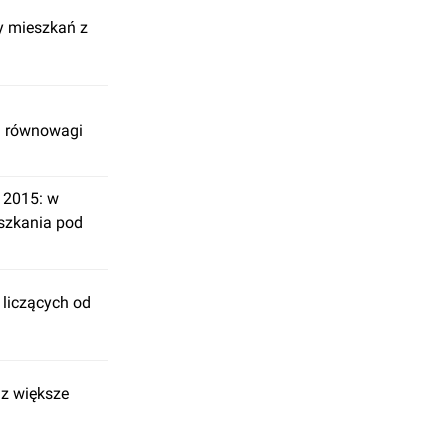
y mieszkań z
u równowagi
 2015: w
szkania pod
 liczących od
az większe