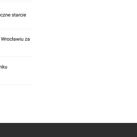
czne starcie
e Wrocławiu za
ynku