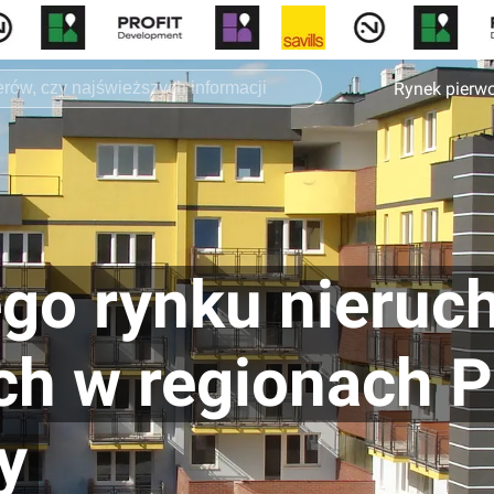
Rynek pierw
ego rynku nieru
h w regionach P
y