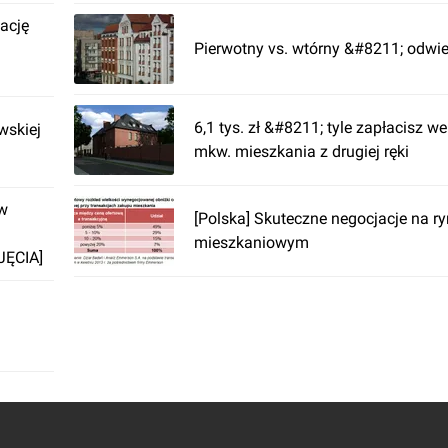
ację
Pierwotny vs. wtórny &#8211; odwie
6,1 tys. zł &#8211; tyle zapłacisz w
wskiej
mkw. mieszkania z drugiej ręki
ów
[Polska] Skuteczne negocjacje na r
mieszkaniowym
JĘCIA]