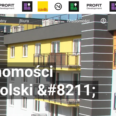
otny
Biura
Forum
Wiadomości
chomości
olski &#8211;