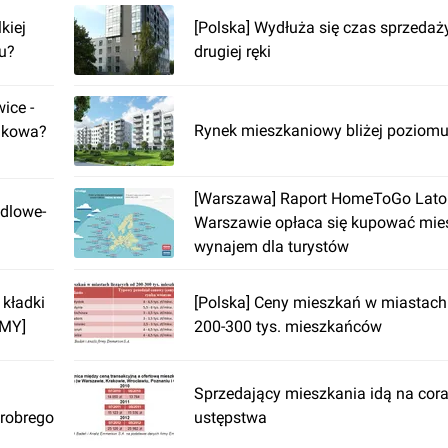
kiej
[Polska] Wydłuża się czas sprzedaż
-u?
drugiej ręki
ice -
Rynek mieszkaniowy bliżej poziom
akowa?
[Warszawa] Raport HomeToGo Lato
dlowe-
Warszawie opłaca się kupować mie
wynajem dla turystów
 kładki
[Polska] Ceny mieszkań w miastach
LMY]
200-300 tys. mieszkańców
Sprzedający mieszkania idą na cor
robrego
ustępstwa