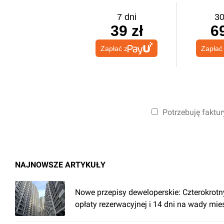
7 dni
30
39 zł
69
Zapłać z
Zapłać
Potrzebuję faktur
NAJNOWSZE ARTYKUŁY
Nowe przepisy deweloperskie: Czterokrotn
opłaty rezerwacyjnej i 14 dni na wady mi