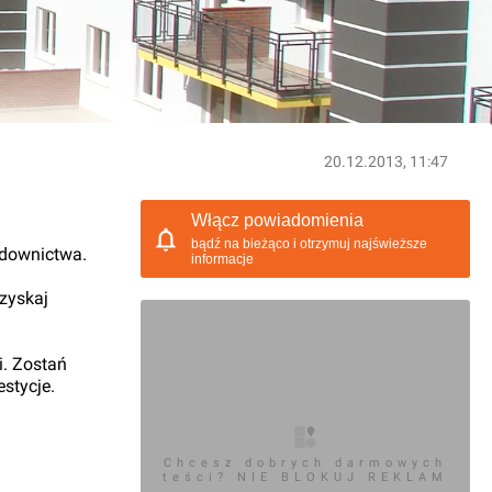
20.12.2013, 11:47
Włącz powiadomienia
bądź na bieżąco i otrzymuj najświeższe
udownictwa.
informacje
 zyskaj
i. Zostań
stycje.
Chcesz dobrych darmowych
teści? NIE BLOKUJ REKLAM