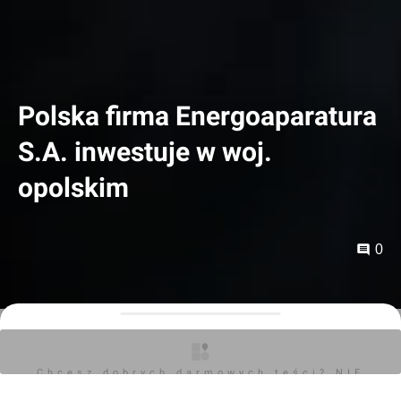
Polska firma Energoaparatura
S.A. inwestuje w woj.
opolskim
0
Orzech
01.04.2026, 06:56
Chcesz dobrych darmowych teści? NIE
Kolejna inwestycja ze wsparciem Katowickiej
BLOKUJ REKLAM