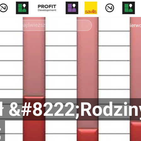
Rynek pierw
ał &#8222;Rodzin
;