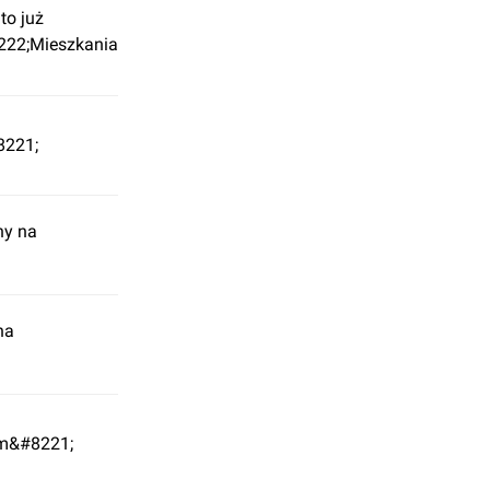
to już
8222;Mieszkania
8221;
ny na
na
ym&#8221;