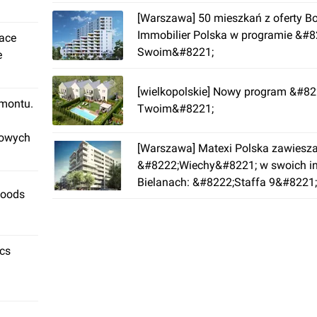
[Warszawa] 50 mieszkań z oferty B
Immobilier Polska w programie &#
lace
Swoim&#8221;
e
[wielkopolskie] Nowy program &#82
emontu.
Twoim&#8221;
rowych
[Warszawa] Matexi Polska zawiesz
&#8222;Wiechy&#8221; w swoich in
Bielanach: &#8222;Staffa 9&#8221;
Foods
&#8222;Księżycowa 60&#8221; pow
z założonym harmonogramem
ics