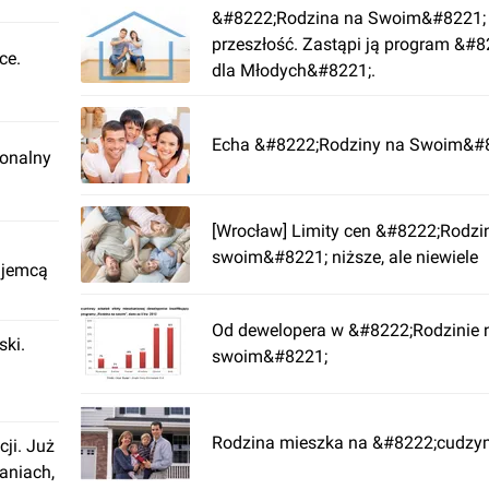
&#8222;Rodzina na Swoim&#8221; 
przeszłość. Zastąpi ją program &#
ce.
dla Młodych&#8221;.
Echa &#8222;Rodziny na Swoim&#
ionalny
[Wrocław] Limity cen &#8222;Rodzi
swoim&#8221; niższe, ale niewiele
ajemcą
Od dewelopera w &#8222;Rodzinie 
ki.
swoim&#8221;
Rodzina mieszka na &#8222;cudz
cji. Już
aniach,