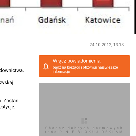
24.10.2012, 13:13
Włącz powiadomienia
bądź na bieżąco i otrzymuj najświeższe
udownictwa.
informacje
 zyskaj
i. Zostań
stycje.
Chcesz dobrych darmowych
teści? NIE BLOKUJ REKLAM