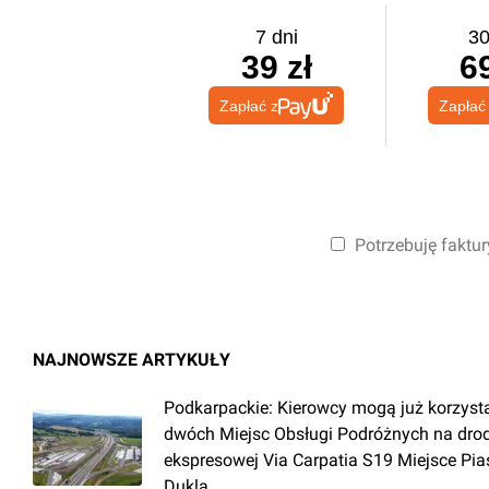
7 dni
30
39 zł
69
Zapłać z
Zapłać
Potrzebuję faktur
NAJNOWSZE ARTYKUŁY
Podkarpackie: Kierowcy mogą już korzyst
dwóch Miejsc Obsługi Podróżnych na dro
ekspresowej Via Carpatia S19 Miejsce Pia
Dukla