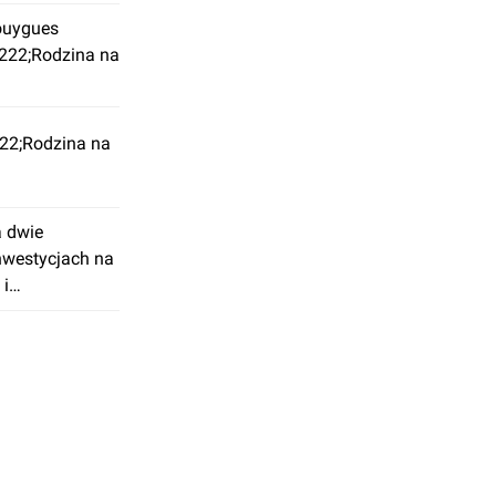
ouygues
8222;Rodzina na
22;Rodzina na
a dwie
westycjach na
 i
stają zgodnie