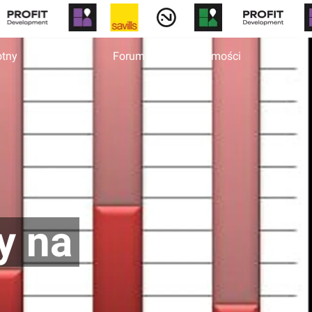
otny
Biura
Forum
Wiadomości
y na