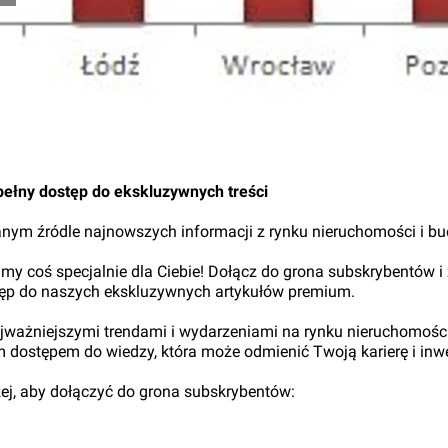
pełny dostęp do ekskluzywnych treści
nym źródle najnowszych informacji z rynku nieruchomości i b
my coś specjalnie dla Ciebie! Dołącz do grona subskrybentów i
tęp do naszych ekskluzywnych artykułów premium.
najważniejszymi trendami i wydarzeniami na rynku nieruchomośc
ym dostępem do wiedzy, która może odmienić Twoją karierę i inwe
iżej, aby dołączyć do grona subskrybentów: