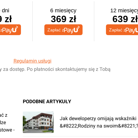
 dni
6 miesięcy
12 miesięc
 zł
369 zł
639 zł
 z
Zapłać z
Zapłać z
Regulamin usługi
y za dostęp. Po płatności skontaktujemy się z Tobą
PODOBNE ARTYKUŁY
ać z
Jak deweloperzy omijają wskaźniki
dze
&#8222;Rodziny na swoim&#8221;
stowe -