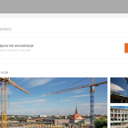
ntarz
jęcia lub wizualizacje
nież upuścić tutaj pliki
 14:38