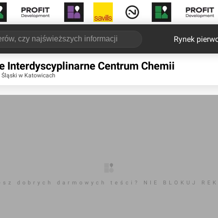
Rynek pierw
e Interdyscyplinarne Centrum Chemii
 Śląski w Katowicach
esz dobrych darmowych teści? NIE BLOKUJ RE