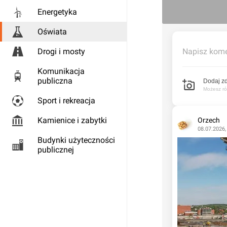
Energetyka
Oświata
Drogi i mosty
Napisz kome
Komunikacja
publiczna
Dodaj zd
Możesz rów
Sport i rekreacja
Kamienice i zabytki
Orzech
08.07.2026,
Budynki użyteczności
publicznej