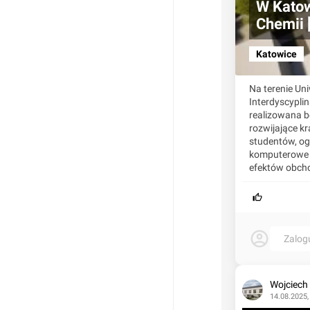
W Katow
Chemii
Katowice
Na terenie Un
Interdyscypli
realizowana 
rozwijające kr
studentów, og
komputerowe i
efektów obch
Zalog
Wojciech
14.08.2025,