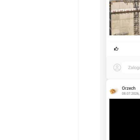
Zalog
Orzech
08.07.2026,