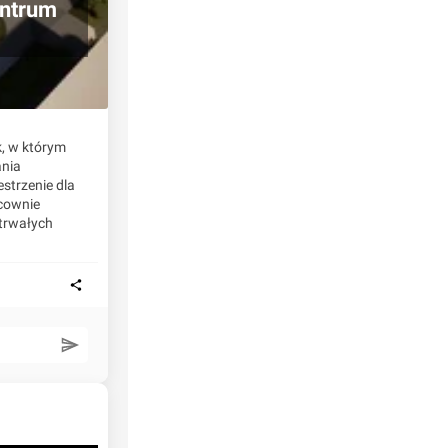
entrum
k, w którym
ania
estrzenie dla
acownie
 trwałych