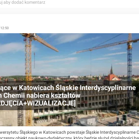
uj aby dodać komentarz
 12:50
ące w Katowicach Śląskie Interdyscyplinarne
 Chemii nabiera kształtów
ZDJĘCIA+WIZUALIZACJE]
iwersytetu Śląskiego w Katowicach powstaje Śląskie Interdyscyplinarne
czesny obiekt naukowo-dydaktyczny, który będzie służył działalności b