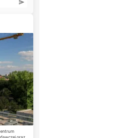
 Centrum
adawczej oraz