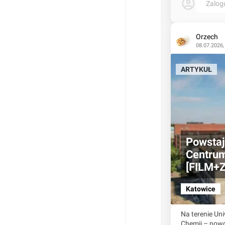
Zalog
Orzech
08.07.2026,
ARTYKUŁ
Powstaj
Centrum
[FILM+
Katowice
Na terenie Un
Chemii – nowo