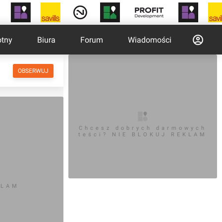
otny
Biura
Forum
Wiadomości
OBSERWUJ
Chcesz dobrych darmowych
teści? NIE BLOKUJ REKLAM
KLAM