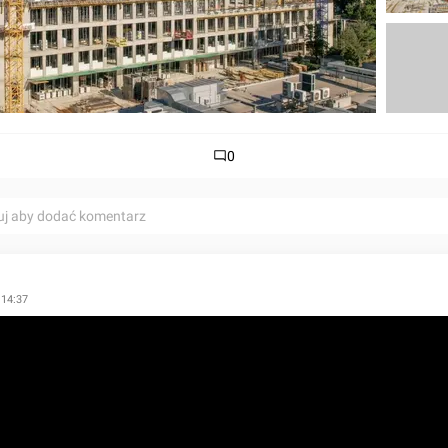
0
uj aby dodać komentarz
 14:37