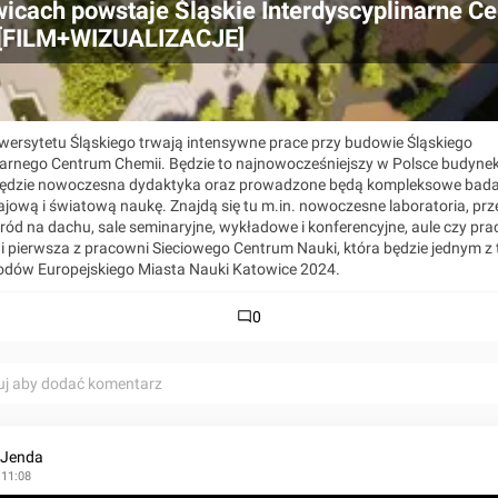
icach powstaje Śląskie Interdyscyplinarne C
 [FILM+WIZUALIZACJE]
iwersytetu Śląskiego trwają intensywne prace przy budowie Śląskiego
narnego Centrum Chemii. Będzie to najnowocześniejszy w Polsce budyne
będzie nowoczesna dydaktyka oraz prowadzone będą kompleksowe bad
ajową i światową naukę. Znajdą się tu m.in. nowoczesne laboratoria, prz
ród na dachu, sale seminaryjne, wykładowe i konferencyjne, aule czy pr
 pierwsza z pracowni Sieciowego Centrum Nauki, która będzie jednym z
odów Europejskiego Miasta Nauki Katowice 2024.
0
uj aby dodać komentarz
 Jenda
 11:08