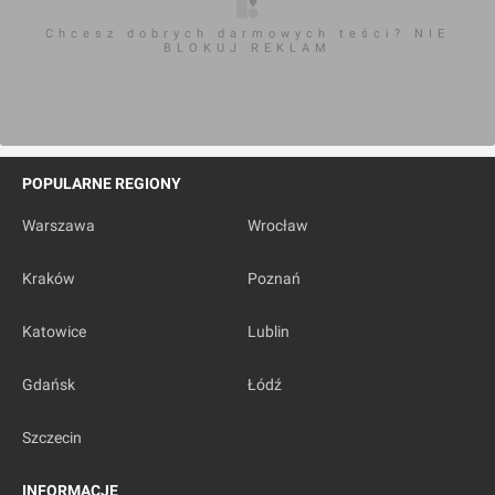
Chcesz dobrych darmowych teści? NIE
BLOKUJ REKLAM
POPULARNE REGIONY
Warszawa
Wrocław
Kraków
Poznań
Katowice
Lublin
Gdańsk
Łódź
Szczecin
INFORMACJE