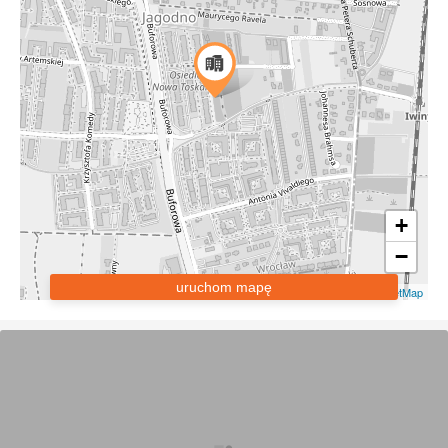
+
−
uruchom mapę
Leaflet
|
OpenStreetMap