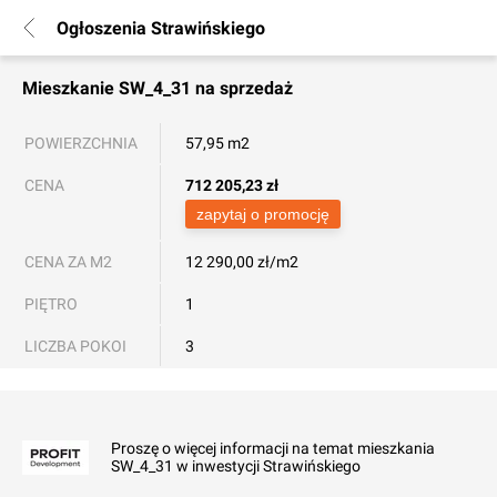
Ogłoszenia Strawińskiego
Mieszkanie
SW_4_31
na sprzedaż
POWIERZCHNIA
57,95 m2
CENA
712 205,23
zł
zapytaj o promocję
CENA ZA M2
12 290,00 zł/m2
PIĘTRO
1
LICZBA POKOI
3
Proszę o więcej informacji na temat mieszkania
SW_4_31 w inwestycji Strawińskiego