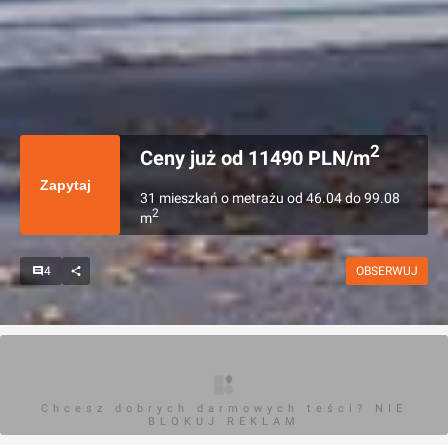
2
Ceny już od
11490
PLN/m
Zapytaj
31
mieszkań
o metrażu
od
46.04
do
99.08
2
m
4
OBSERWUJ
Chcesz dobrych darmowych teści? NIE
BLOKUJ REKLAM