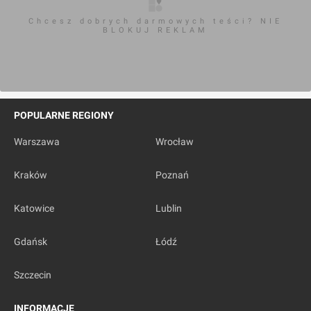
Chcesz dobrych darmowych teści? NIE
BLOKUJ REKLAM
POPULARNE REGIONY
Warszawa
Wrocław
Kraków
Poznań
Katowice
Lublin
Gdańsk
Łódź
Szczecin
INFORMACJE