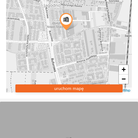
+
−
uruchom mapę
Leaflet
|
OpenStreetMap