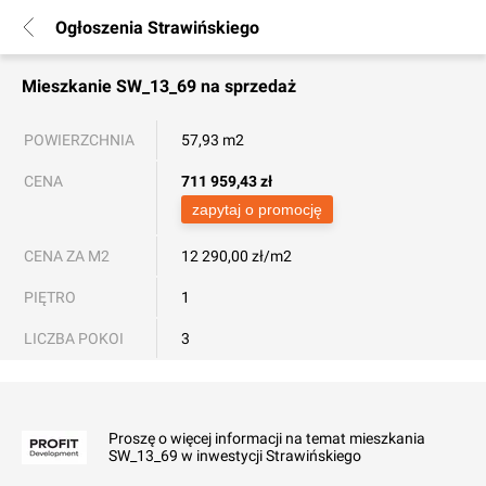
Ogłoszenia Strawińskiego
Mieszkanie
SW_13_69
na sprzedaż
POWIERZCHNIA
57,93 m2
CENA
711 959,43
zł
zapytaj o promocję
CENA ZA M2
12 290,00 zł/m2
PIĘTRO
1
LICZBA POKOI
3
Proszę o więcej informacji na temat mieszkania
SW_13_69 w inwestycji Strawińskiego