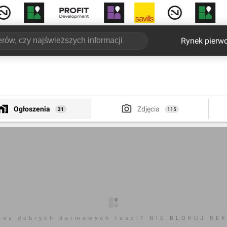
Rynek pierw
Ogłoszenia
Zdjęcia
31
115
esz dobrych darmowych teści? NIE BLOKUJ RE