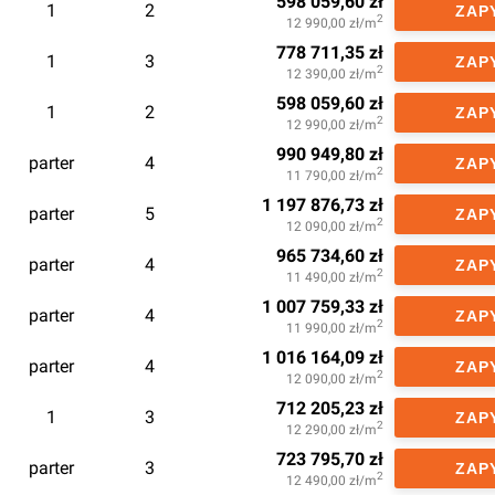
598 059,60
zł
1
2
ZAP
2
12 990,00
zł/m
778 711,35
zł
1
3
ZAP
2
12 390,00
zł/m
598 059,60
zł
1
2
ZAP
2
12 990,00
zł/m
990 949,80
zł
parter
4
ZAP
2
11 790,00
zł/m
1 197 876,73
zł
parter
5
ZAP
2
12 090,00
zł/m
965 734,60
zł
parter
4
ZAP
2
11 490,00
zł/m
1 007 759,33
zł
parter
4
ZAP
2
11 990,00
zł/m
1 016 164,09
zł
parter
4
ZAP
2
12 090,00
zł/m
712 205,23
zł
1
3
ZAP
2
12 290,00
zł/m
723 795,70
zł
parter
3
ZAP
2
12 490,00
zł/m