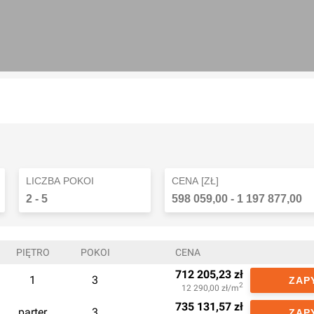
LICZBA POKOI
CENA [ZŁ]
2
-
5
598 059,00
-
1 197 877,00
PIĘTRO
POKOI
CENA
712 205,23
zł
1
3
ZAP
2
12 290,00
zł/m
735 131,57
zł
parter
3
ZAP