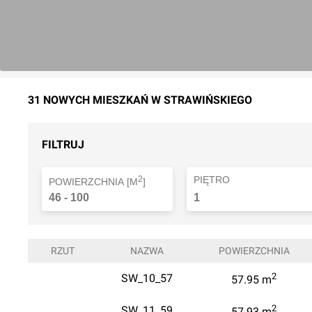
31 NOWYCH MIESZKAŃ W STRAWIŃSKIEGO
FILTRUJ
2
PIĘTRO
POWIERZCHNIA [M
]
46
-
100
1
RZUT
NAZWA
POWIERZCHNIA
2
SW_10_57
57.95
m
2
SW_11_59
57.93
m