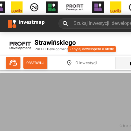
Strawińskiego
PROFIT Development
Zapytaj dewelopera o ofertę
O inwestycji
OBSERWUJ
Chc