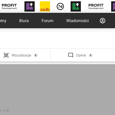
otny
Biura
Forum
Wiadomości
Wizualizacje
Opinie
8
4
KLAM