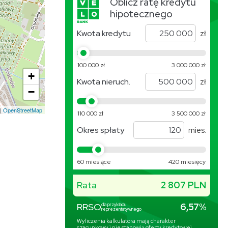
+
−
|
OpenStreetMap