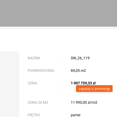
NAZWA
SW_26_119
POWIERZCHNIA
84,05 m2
CENA
1 007 759,33
zł
zapytaj o promocję
CENA ZA M2
11 990,00 zł/m2
PIĘTRO
parter