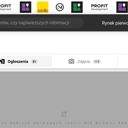
Rynek pierw
Ogłoszenia
Zdjęcia
31
115
esz dobrych darmowych teści? NIE BLOKUJ RE