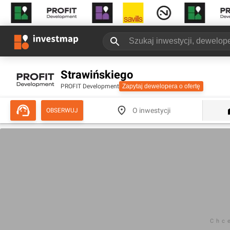
Strawińskiego
PROFIT Development
Zapytaj dewelopera o ofertę
O inwestycji
OBSERWUJ
Chc