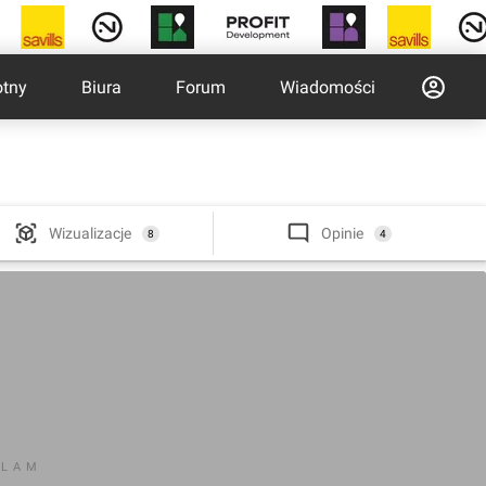
otny
Biura
Forum
Wiadomości
Wizualizacje
Opinie
8
4
KLAM