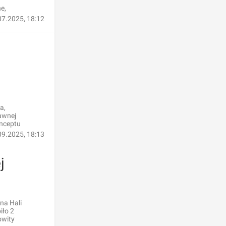
e,
07.2025, 18:12
a,
awnej
onceptu
09.2025, 18:13
j
na Hali
iło 2
owity