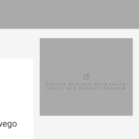
Chcesz dobrych darmowych
teści? NIE BLOKUJ REKLAM
wego