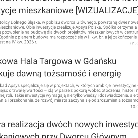
tycje mieszkaniowe [WIZUALIZACJE
tolicy Dolnego Śląska, w pobliżu dworca Głównego, powstaną dwie now
ieszkaniowe. Obie inwestycje zrealizuje Apsys Polska. Spółka otrzymała
pozwolenie na budowę dla dwóch projektów mieszkaniowych w centr
godnie z planem budowa ma rozpocząć się w II kw. br. a jej zakończenie
st na IV kw. 2026 r.
01.
kowa Hala Targowa w Gdańsku
kuje dawną tożsamość i energię
kad Apsys specjalizuje się w projektach, w których ambicje inwestycyjne
ejsc o trwałej wartości – idą w parze z pokorą wobec otoczenia, historii m
nej roli. Takie inwestycje wymagają nie tylko wiedzy i doświadczenia, ale 
ia i przekonania, że rozwój miasta zaczyna się od zrozumienia tożsamo
10.
a realizacja dwóch nowych inwestyc
kaniowych przy Dworcu Głównym