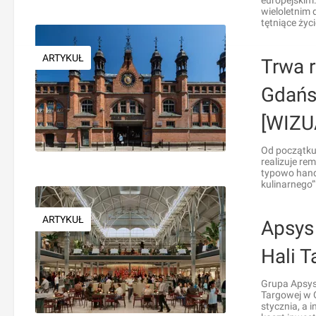
europejskim.
wieloletnim
tętniące życ
ARTYKUŁ
Trwa 
Gdańs
[WIZU
Od początku 
realizuje re
typowo handl
kulinarnego”
ARTYKUŁ
Apsys
Hali 
Grupa Apsys
Targowej w 
stycznia, a 