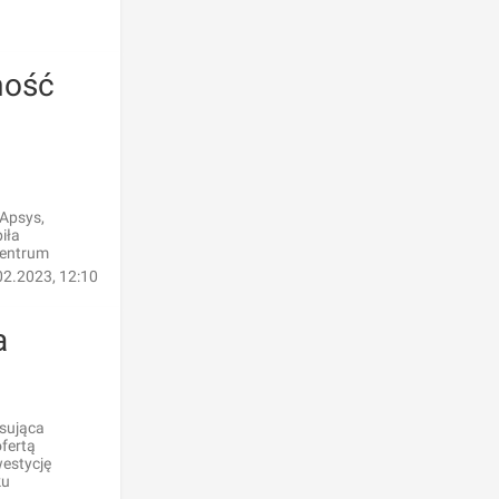
mość
 Apsys,
iła
centrum
02.2023, 12:10
a
sująca
ofertą
westycję
ku