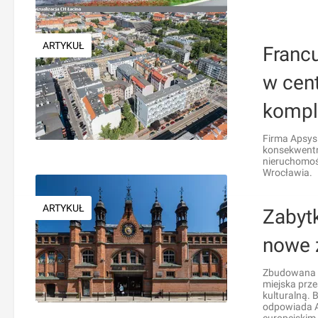
ARTYKUŁ
Franc
w cen
kompl
Firma Apsys
konsekwentni
nieruchomoś
Wrocławia.
ARTYKUŁ
Zabyt
nowe 
Zbudowana u
miejska prze
kulturalną. 
odpowiada Ap