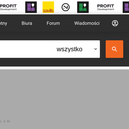
otny
Biura
Forum
Wiadomości
KLAM