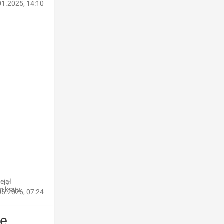
01.2025, 14:10
-
ejął
 kraju.
06.2026, 07:24
we