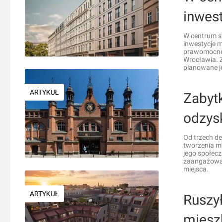
inwes
W centrum s
inwestycje m
prawomocne 
Wrocławia. Z
planowane je
ARTYKUŁ
Zabyt
odzys
Od trzech de
tworzenia mi
jego społecz
zaangażowan
miejsca.
ARTYKUŁ
Ruszył
miesz