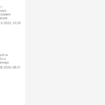
i –
psys
icielem
state
10.2023, 10:29
nych w
tu o
zanego
08.2026, 08:31