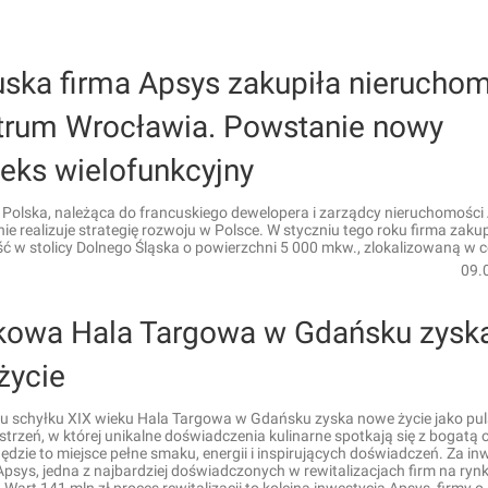
uska firma Apsys zakupiła nierucho
trum Wrocławia. Powstanie nowy
eks wielofunkcyjny
 Polska, należąca do francuskiego dewelopera i zarządcy nieruchomości
e realizuje strategię rozwoju w Polsce. W styczniu tego roku firma zakup
ć w stolicy Dolnego Śląska o powierzchni 5 000 mkw., zlokalizowaną w 
09.
kowa Hala Targowa w Gdańsku zysk
życie
 schyłku XIX wieku Hala Targowa w Gdańsku zyska nowe życie jako pul
strzeń, w której unikalne doświadczenia kulinarne spotkają się z bogatą 
Będzie to miejsce pełne smaku, energii i inspirujących doświadczeń. Za in
sys, jedna z najbardziej doświadczonych w rewitalizacjach firm na ryn