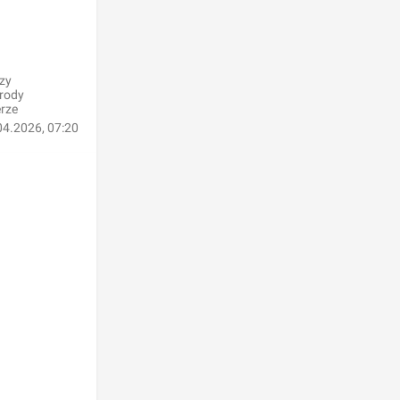
zy
grody
erze
04.2026, 07:20