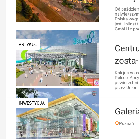
Od paździer
największym
Polska wygr
jest UniInst
GmbH i z poc
ARTYKUŁ
Centr
zosta
Kolejna w o
Polsce. Aps
powierzchni
przez Union
INWESTYCJA
Galeri
Poznań