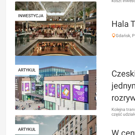
koszt inwest
INWESTYCJA
Hala 
Gdańsk, P
ARTYKUŁ
Czeski
jedny
rozry
Kolejna tran
część udzia
ARTYKUŁ
W cen