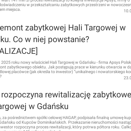
 Wart 141 mln zł proces rewitalizacji to kolejna inwestycja Apsys, firmy o
 doświadczeniu w przekształcaniu zabytkowych przestrzeni w nowoczesn
iem miejsca.
10.
remont zabytkowej Hali Targowej w
ku. Co w niej powstanie?
ALIZACJE]
2025 roku nowy właściciel Hali Targowej w Gdańsku - firma Apsys Polsk
mont zabytkowego obiektu. Jak postępują prace w kierunku otwarcia w d
owej placówce (jak określa to inwestor) “unikalnego i nowatorskiego k
?
23.
 rozpoczyna rewitalizację zabytkowe
Targowej w Gdańsku
, za pośrednictwem spółki celowej HAGAP, podpisała finalną umowę kup
Gdańsku od Kupców Dominikańskich. Przekazanie nieruchomości nastąp
inwestor rozpoczyna proces rewitalizacji, który potrwa półtora roku. Całk