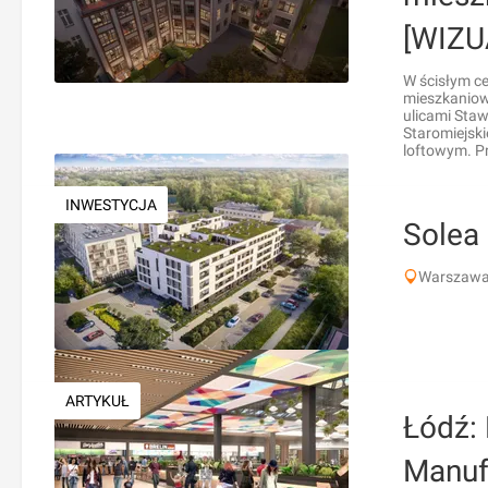
[WIZU
W ścisłym ce
mieszkaniow
ulicami Sta
Staromiejski
loftowym. Pr
INWESTYCJA
Solea
Warszawa,
ARTYKUŁ
Łódź: 
Manuf