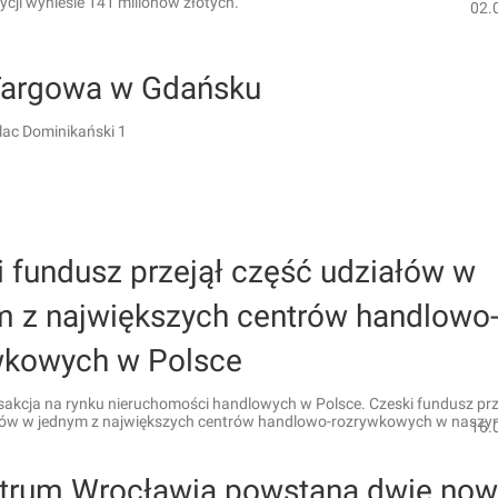
ycji wyniesie 141 milionów złotych.
02.
Targowa w Gdańsku
lac Dominikański 1
 fundusz przejął część udziałów w
m z największych centrów handlowo
wkowych w Polsce
sakcja na rynku nieruchomości handlowych w Polsce. Czeski fundusz prz
łów w jednym z największych centrów handlowo-rozrywkowych w naszym
16.
trum Wrocławia powstaną dwie no