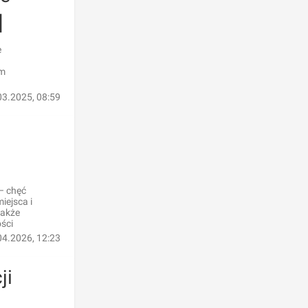
]
e
um
03.2025, 08:59
 – chęć
iejsca i
także
ści
04.2026, 12:23
ji