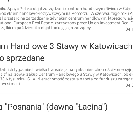
nika Apsys Polska objął zarządzanie centrum handlowym Riviera w Gdyn
 obiektem handlowo-rozrywkowym na Pomorzu. W czerwcu tego roku A
ał przetarg na zarządzanie gdyńskim centrum handlowym, którego właśc
itutional European Real Estate, zarzadzany przez Union Investment Real E
zątkiem października objął funkcję jego zarządcy.
04.
um Handlowe 3 Stawy w Katowicach
ło sprzedane
statnich tygodniach wielka transakcja na rynku nieruchomości komercyj
ys sfinalizował zakup Centrum Handlowego 3 Stawy w Katowicach, obiek
 38,6 tys. mkw. GLA. Nieruchomość została nabyta od funduszu zarząd
 Investment.
04.
a "Posnania" (dawna "Łacina")