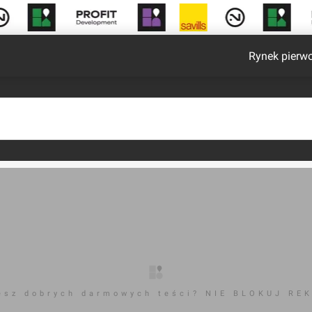
Rynek pierw
esz dobrych darmowych teści? NIE BLOKUJ RE