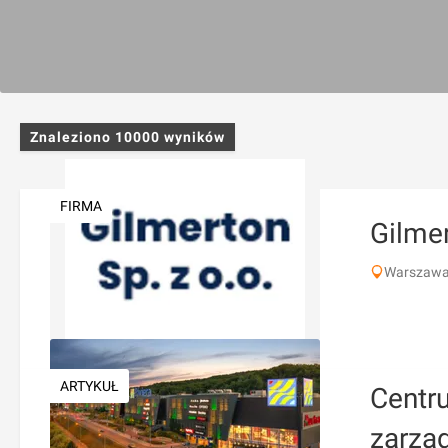
Znaleziono
10000
wyników
FIRMA
Gilmer
Warszawa,
ARTYKUŁ
Centr
zarzą