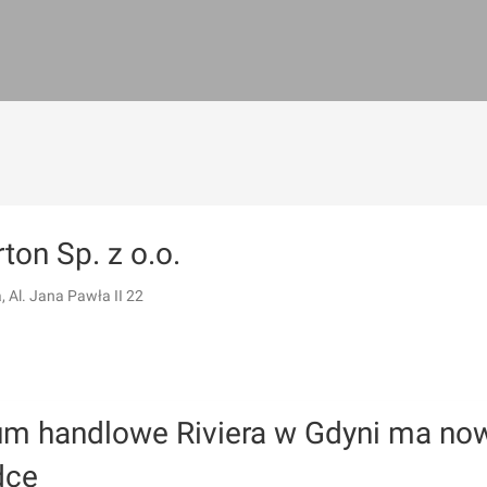
ton Sp. z o.o.
 Al. Jana Pawła II 22
um handlowe Riviera w Gdyni ma no
dcę