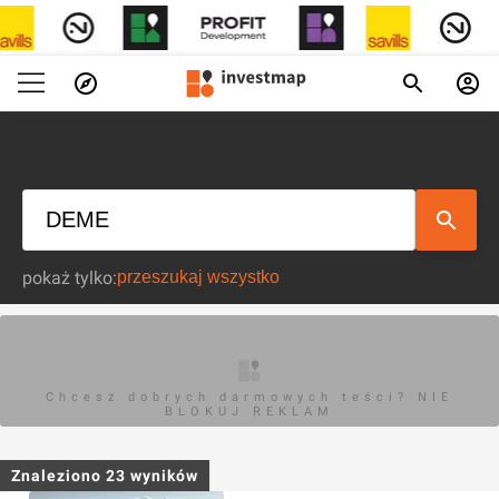
pokaż tylko:
Chcesz dobrych darmowych teści? NIE
BLOKUJ REKLAM
Znaleziono
23
wyników