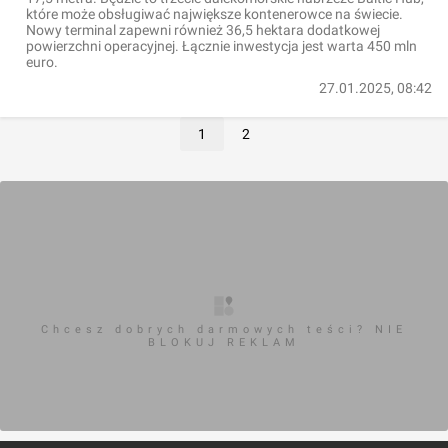
które może obsługiwać największe kontenerowce na świecie.
Nowy terminal zapewni również 36,5 hektara dodatkowej
powierzchni operacyjnej. Łącznie inwestycja jest warta 450 mln
euro.
27.01.2025, 08:42
1
2
Chcesz dobrych darmowych teści? NIE
BLOKUJ REKLAM