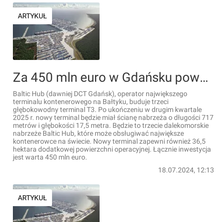
ARTYKUŁ
Za 450 mln euro w Gdańsku powstaje trzeci głębokowodny terminal T3 na terenie Baltic Hub [FILMY]
Baltic Hub (dawniej DCT Gdańsk), operator największego
terminalu kontenerowego na Bałtyku, buduje trzeci
głębokowodny terminal T3. Po ukończeniu w drugim kwartale
2025 r. nowy terminal będzie miał ścianę nabrzeża o długości 717
metrów i głębokości 17,5 metra. Będzie to trzecie dalekomorskie
nabrzeże Baltic Hub, które może obsługiwać największe
kontenerowce na świecie. Nowy terminal zapewni również 36,5
hektara dodatkowej powierzchni operacyjnej. Łącznie inwestycja
jest warta 450 mln euro.
18.07.2024, 12:13
ARTYKUŁ