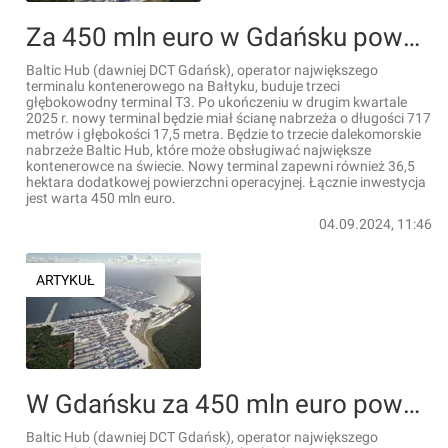
Za 450 mln euro w Gdańsku powstaje trzeci głębokowodny terminal T3 na terenie Baltic Hub [FILMY]
Baltic Hub (dawniej DCT Gdańsk), operator największego
terminalu kontenerowego na Bałtyku, buduje trzeci
głębokowodny terminal T3. Po ukończeniu w drugim kwartale
2025 r. nowy terminal będzie miał ścianę nabrzeża o długości 717
metrów i głębokości 17,5 metra. Będzie to trzecie dalekomorskie
nabrzeże Baltic Hub, które może obsługiwać największe
kontenerowce na świecie. Nowy terminal zapewni również 36,5
hektara dodatkowej powierzchni operacyjnej. Łącznie inwestycja
jest warta 450 mln euro.
04.09.2024, 11:46
ARTYKUŁ
W Gdańsku za 450 mln euro powstaje trzeci głębokowodny terminal T3 na terenie Baltic Hub [FILMY]
Baltic Hub (dawniej DCT Gdańsk), operator największego