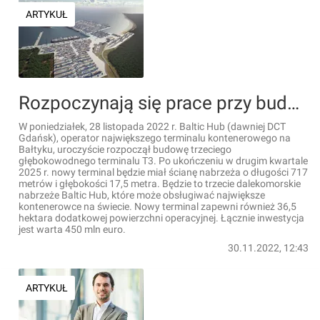
ARTYKUŁ
Rozpoczynają się prace przy budowie nowego terminala dla Baltic Hub w Gdańsku. Inwestycja jest warta 450 mln euro
W poniedziałek, 28 listopada 2022 r. Baltic Hub (dawniej DCT
Gdańsk), operator największego terminalu kontenerowego na
Bałtyku, uroczyście rozpoczął budowę trzeciego
głębokowodnego terminalu T3. Po ukończeniu w drugim kwartale
2025 r. nowy terminal będzie miał ścianę nabrzeża o długości 717
metrów i głębokości 17,5 metra. Będzie to trzecie dalekomorskie
nabrzeże Baltic Hub, które może obsługiwać największe
kontenerowce na świecie. Nowy terminal zapewni również 36,5
hektara dodatkowej powierzchni operacyjnej. Łącznie inwestycja
jest warta 450 mln euro.
30.11.2022, 12:43
ARTYKUŁ