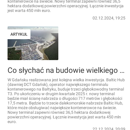
kontenerowce na świecie. Nowy terminal zapewni również 36,5
hektara dodatkowej powierzchni operacyjnej. Łącznie inwestycja
jest warta 450 mln euro.
02.12.2024, 19:25
ARTYKUŁ
Co słychać na budowie wielkiego głębokowodnego terminalu na terenie Baltic Hub w Gdańsku? [FILMY]
W Gdańsku realizowana jest kolejna wielka inwestycja. Baltic Hub
(dawniej DCT Gdańsk), operator największego terminalu
kontenerowego na Bałtyku, buduje trzeci głębokowodny terminal
T3. Po ukończeniu w drugim kwartale 2025 r. nowy terminal
będzie miał ścianę nabrzeża o długości 717 metrów i głębokości
17,5 metra. Będzie to trzecie dalekomorskie nabrzeże Baltic Hub,
które może obsługiwać największe kontenerowce na świecie.
Nowy terminal zapewni również 36,5 hektara dodatkowej
powierzchni operacyjnej. Łącznie inwestycja jest warta 450 mln
euro.
22.12.2024, 20:09