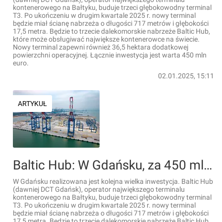
kontenerowego na Bałtyku, buduje trzeci głębokowodny terminal
T3. Po ukończeniu w drugim kwartale 2025 r. nowy terminal
będzie miał ścianę nabrzeża o długości 717 metrów i głębokości
17,5 metra. Będzie to trzecie dalekomorskie nabrzeże Baltic Hub,
które może obsługiwać największe kontenerowce na świecie.
Nowy terminal zapewni również 36,5 hektara dodatkowej
powierzchni operacyjnej. Łącznie inwestycja jest warta 450 mln
euro.
02.01.2025, 15:11
ARTYKUŁ
Baltic Hub: W Gdańsku, za 450 mln zł powstaje wielki głębokowodny terminal [FILMY]
W Gdańsku realizowana jest kolejna wielka inwestycja. Baltic Hub
(dawniej DCT Gdańsk), operator największego terminalu
kontenerowego na Bałtyku, buduje trzeci głębokowodny terminal
T3. Po ukończeniu w drugim kwartale 2025 r. nowy terminal
będzie miał ścianę nabrzeża o długości 717 metrów i głębokości
17,5 metra. Będzie to trzecie dalekomorskie nabrzeże Baltic Hub,