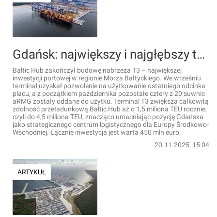
Gdańsk: największy i najgłębszy terminal kontenerowy na Bałtyku gotowy! [FILM]
Baltic Hub zakończył budowę nabrzeża T3 – największej
inwestycji portowej w regionie Morza Bałtyckiego. We wrześniu
terminal uzyskał pozwolenie na użytkowanie ostatniego odcinka
placu, a z początkiem października pozostałe cztery z 20 suwnic
aRMG zostały oddane do użytku. Terminal T3 zwiększa całkowitą
zdolność przeładunkową Baltic Hub aż o 1,5 miliona TEU rocznie,
czyli do 4,5 miliona TEU, znacząco umacniając pozycję Gdańska
jako strategicznego centrum logistycznego dla Europy Środkowo-
Wschodniej. Łącznie inwestycja jest warta 450 mln euro.
20.11.2025, 15:04
ARTYKUŁ