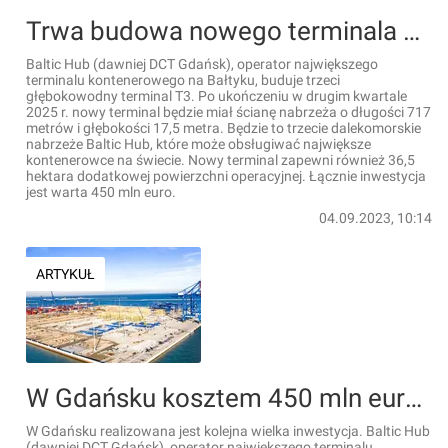
Trwa budowa nowego terminala dla Baltic Hub w Gdańsku. Inwestycja jest warta 450 mln euro [FILMY + WIZUALIZACJE]
Baltic Hub (dawniej DCT Gdańsk), operator największego
terminalu kontenerowego na Bałtyku, buduje trzeci
głębokowodny terminal T3. Po ukończeniu w drugim kwartale
2025 r. nowy terminal będzie miał ścianę nabrzeża o długości 717
metrów i głębokości 17,5 metra. Będzie to trzecie dalekomorskie
nabrzeże Baltic Hub, które może obsługiwać największe
kontenerowce na świecie. Nowy terminal zapewni również 36,5
hektara dodatkowej powierzchni operacyjnej. Łącznie inwestycja
jest warta 450 mln euro.
04.09.2023, 10:14
ARTYKUŁ
W Gdańsku kosztem 450 mln euro powstaje wielki głębokowodny terminal na terenie Baltic Hub [FILMY]
W Gdańsku realizowana jest kolejna wielka inwestycja. Baltic Hub
(dawniej DCT Gdańsk), operator największego terminalu