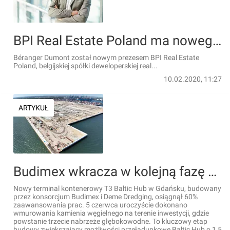
BPI Real Estate Poland ma nowego prezesa
Béranger Dumont został nowym prezesem BPI Real Estate
Poland, belgijskiej spółki deweloperskiej real...
10.02.2020, 11:27
ARTYKUŁ
Budimex wkracza w kolejną fazę budowy Terminala T3 Baltic Hub w Gdańsku
Nowy terminal kontenerowy T3 Baltic Hub w Gdańsku, budowany
przez konsorcjum Budimex i Deme Dredging, osiągnął 60%
zaawansowania prac. 5 czerwca uroczyście dokonano
wmurowania kamienia węgielnego na terenie inwestycji, gdzie
powstanie trzecie nabrzeże głębokowodne. To kluczowy etap
budowy zwiększający możliwości przeładunkowe Baltic Hub o 1,5