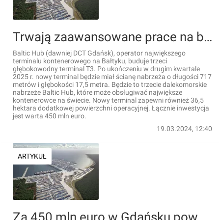
Trwają zaawansowane prace na budowie nowego terminala dla Baltic Hub w Gdańsku [FILMY]
Baltic Hub (dawniej DCT Gdańsk), operator największego
terminalu kontenerowego na Bałtyku, buduje trzeci
głębokowodny terminal T3. Po ukończeniu w drugim kwartale
2025 r. nowy terminal będzie miał ścianę nabrzeża o długości 717
metrów i głębokości 17,5 metra. Będzie to trzecie dalekomorskie
nabrzeże Baltic Hub, które może obsługiwać największe
kontenerowce na świecie. Nowy terminal zapewni również 36,5
hektara dodatkowej powierzchni operacyjnej. Łącznie inwestycja
jest warta 450 mln euro.
19.03.2024, 12:40
ARTYKUŁ
Za 450 mln euro w Gdańsku powstaje olbrzymi głębokowodny terminal na terenie Baltic Hub [FILMY]