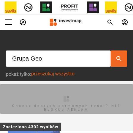
pokaż tylko:
Chcesz dobrych darmowych teści? NIE
BLOKUJ REKLAM
Znaleziono
4302
wyników