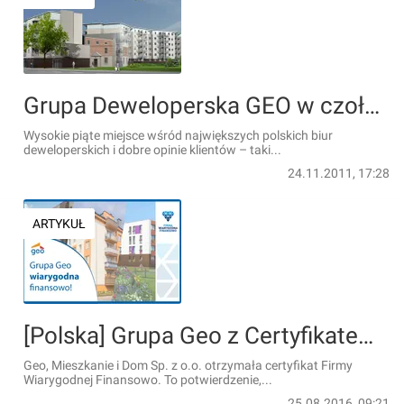
Grupa Deweloperska GEO w czołówce najlepiej ocenionych deweloperów
Wysokie piąte miejsce wśród największych polskich biur
deweloperskich i dobre opinie klientów – taki...
24.11.2011, 17:28
ARTYKUŁ
[Polska] Grupa Geo z Certyfikatem Firmy Wiarygodnej Finansowo
Geo, Mieszkanie i Dom Sp. z o.o. otrzymała certyfikat Firmy
Wiarygodnej Finansowo. To potwierdzenie,...
25.08.2016, 09:21